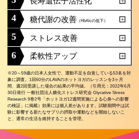
長寿遺伝子活性化
4
糖代謝の改善
（HbAlcの低下）
5
ストレス改善
6
柔軟性アップ
※20～59歳の日本人女性で、運動不足を自覚している53名を対
象に調査。1回60分のLAVAのホットヨガのレッスンを3ヶ月
間、週2回受講した場合の結果の平均値。（引用元：2022年6月
30日発行 一般社団法人糖化ストレス研究会 Glycative Stress
Research 9巻2号「ホットヨガ12週間実施による心身への影響
の検証」に掲載）効果には個人差があります。試験期間中は試
験に影響する新たなサプリの摂取や運動などを開始しないこ
と、通常の生活を維持することを管理。