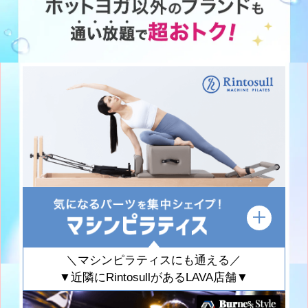
＼マシンピラティスにも通える／
▼近隣にRintosullがあるLAVA店舗▼