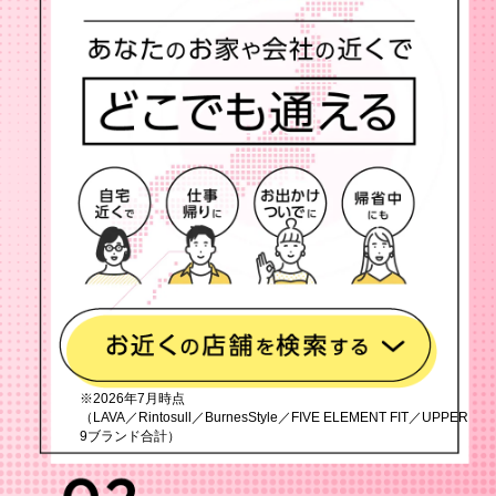
※2026年7月時点
（LAVA／Rintosull／BurnesStyle／FIVE ELEMENT FIT／UPPER
9ブランド合計）