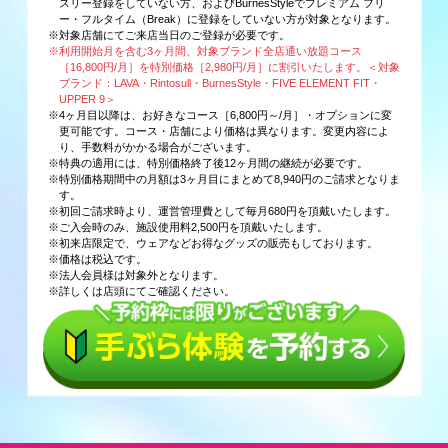
スリー登録をしていない方、およびBurnesStyleでプレミアム フリ
ー・フルタイム（Break）に登録をしていない方が対象となります。
※対象店舗にてご来店当日のご登録が必要です。
※利用開始月を含む3ヶ月間、対象ブランド全店通い放題コース
［16,800円/月］を特別価格［2,980円/月］に割引いたします。＜対象
ブランド：LAVA・Rintosull・BurnesStyle・FIVE ELEMENT FIT・
UPPER 9＞
※4ヶ月目以降は、お好きなコース［6,800円～/月］・オプションに変
更可能です。コース・店舗により価格は異なります。変更内容によ
り、手数料がかかる場合がございます。
※特典の適用には、特別価格終了後12ヶ月間の継続が必要です。
※特別価格期間中の月額は3ヶ月目にまとめて8,940円のご請求となりま
す。
※初回ご請求時より、運営管理費として毎月680円を頂戴いたします。
※ご入会時のみ、施設使用料2,500円を頂戴いたします。
※初来店限定で、ウェアなどお得なグッズの販売もしております。
※価格は税込です。
※法人会員様は対象外となります。
※詳しくは店頭にてご確認ください。