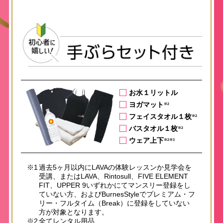
お水１リットル
ヨガマット
※2
フェイスタオル１枚
※2
バスタオル１枚
※2
ウェア上下
※2※3
※1
過去5ヶ月以内にLAVAの体験レッスンか見学会を
受講、またはLAVA、Rintosull、FIVE ELEMENT
FIT、UPPER 9いずれかにてマンスリー登録をし
ていない方、およびBurnesStyleでプレミアム・フ
リー・フルタイム（Break）に登録をしていない
方が対象となります。
※2
全てレンタル用品