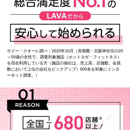
※イー・クオーレ調べ：2020年10月（首都圏・京阪神在住の20
～59歳の女性で、調査対象施設（ホットヨガ・フィットネス）
を現在利用している方（施設の抽出は、売上高、店舗数、会員
数において上位の会社をピックアップ）600名を対象にインタ
ーネット調査。）