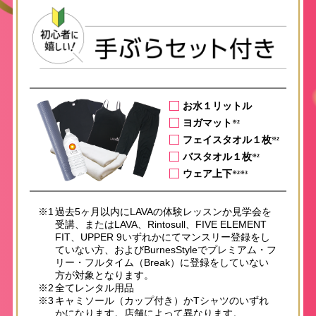
お水１リットル
ヨガマット
※2
フェイスタオル１枚
※2
バスタオル１枚
※2
ウェア上下
※2※3
※1
過去5ヶ月以内にLAVAの体験レッスンか見学会を
受講、またはLAVA、Rintosull、FIVE ELEMENT
FIT、UPPER 9いずれかにてマンスリー登録をし
ていない方、およびBurnesStyleでプレミアム・フ
リー・フルタイム（Break）に登録をしていない
方が対象となります。
※2
全てレンタル用品
※3
キャミソール（カップ付き）かTシャツのいずれ
かになります。店舗によって異なります。