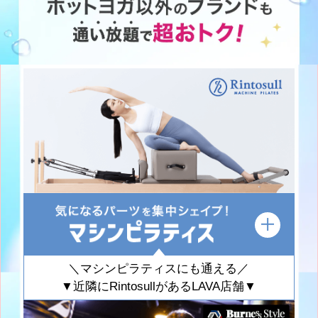
＼マシンピラティスにも通える／
▼近隣にRintosullがあるLAVA店舗▼