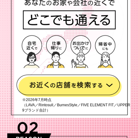
※2026年7月時点
（LAVA／Rintosull／BurnesStyle／FIVE ELEMENT FIT／UPPER
9ブランド合計）