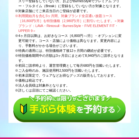
スリー登録をしていない方、およびBurnesStyleでプレミアム フリ
ー・フルタイム（Break）に登録をしていない方が対象となります。
※対象店舗にてご来店当日のご登録が必要です。
※利用開始月を含む3ヶ月間、対象ブランド全店通い放題コース
［16,800円/月］を特別価格［2,980円/月］に割引いたします。＜対象
ブランド：LAVA・Rintosull・BurnesStyle・FIVE ELEMENT FIT・
UPPER 9＞
※4ヶ月目以降は、お好きなコース［6,800円～/月］・オプションに変
更可能です。コース・店舗により価格は異なります。変更内容によ
り、手数料がかかる場合がございます。
※特典の適用には、特別価格終了後12ヶ月間の継続が必要です。
※特別価格期間中の月額は3ヶ月目にまとめて8,940円のご請求となりま
す。
※初回ご請求時より、運営管理費として毎月680円を頂戴いたします。
※ご入会時のみ、施設使用料2,500円を頂戴いたします。
※初来店限定で、ウェアなどお得なグッズの販売もしております。
※価格は税込です。
※法人会員様は対象外となります。
※詳しくは店頭にてご確認ください。