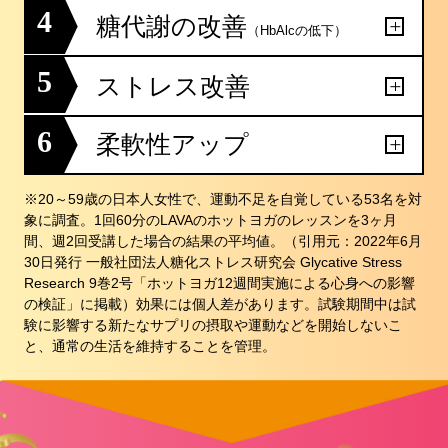
4
糖代謝の改善
（HbAlcの低下）
5
ストレス改善
6
柔軟性アップ
※20～59歳の日本人女性で、運動不足を自覚している53名を対
象に調査。1回60分のLAVAのホットヨガのレッスンを3ヶ月
間、週2回受講した場合の結果の平均値。（引用元：2022年6月
30日発行 一般社団法人糖化ストレス研究会 Glycative Stress
Research 9巻2号「ホットヨガ12週間実施による心身への影響
の検証」に掲載）効果には個人差があります。試験期間中は試
験に影響する新たなサプリの摂取や運動などを開始しないこ
と、通常の生活を維持することを管理。