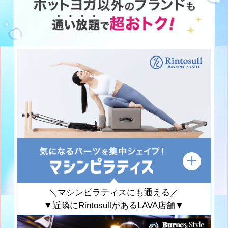
＼マシンピラティスにも通える／
▼近隣にRintosullがあるLAVA店舗▼