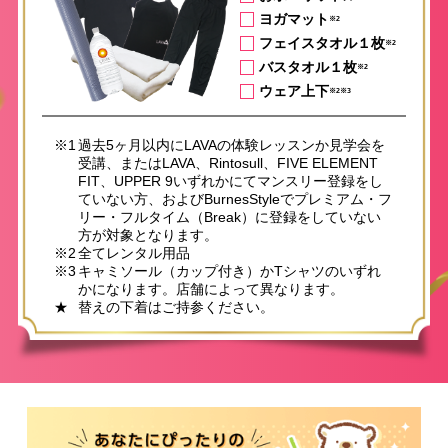
ヨガマット
※2
フェイスタオル１枚
※2
バスタオル１枚
※2
ウェア上下
※2※3
※1
過去5ヶ月以内にLAVAの体験レッスンか見学会を
受講、またはLAVA、Rintosull、FIVE ELEMENT
FIT、UPPER 9いずれかにてマンスリー登録をし
ていない方、およびBurnesStyleでプレミアム・フ
リー・フルタイム（Break）に登録をしていない
方が対象となります。
※2
全てレンタル用品
※3
キャミソール（カップ付き）かTシャツのいずれ
かになります。店舗によって異なります。
★
替えの下着はご持参ください。