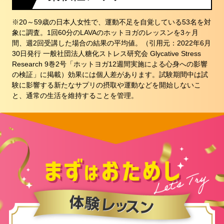
※20～59歳の日本人女性で、運動不足を自覚している53名を対
象に調査。1回60分のLAVAのホットヨガのレッスンを3ヶ月
間、週2回受講した場合の結果の平均値。（引用元：2022年6月
30日発行 一般社団法人糖化ストレス研究会 Glycative Stress
Research 9巻2号「ホットヨガ12週間実施による心身への影響
の検証」に掲載）効果には個人差があります。試験期間中は試
験に影響する新たなサプリの摂取や運動などを開始しないこ
と、通常の生活を維持することを管理。