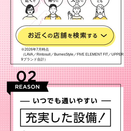
※2026年7月時点
（LAVA／Rintosull／BurnesStyle／FIVE ELEMENT FIT／UPPER
9ブランド合計）