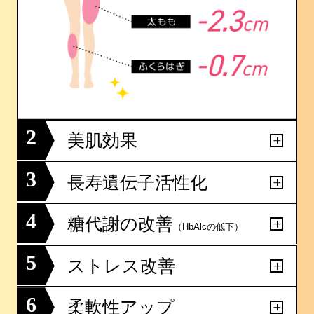
2
美肌効果
3
長寿遺伝子活性化
4
糖代謝の改善
（HbAlcの低下）
5
ストレス改善
6
柔軟性アップ