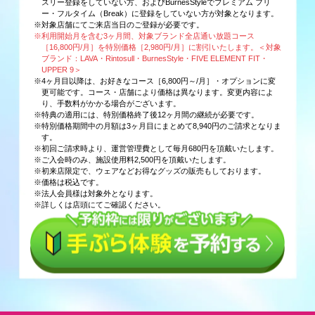
スリー登録をしていない方、およびBurnesStyleでプレミアム フリ
ー・フルタイム（Break）に登録をしていない方が対象となります。
※対象店舗にてご来店当日のご登録が必要です。
※利用開始月を含む3ヶ月間、対象ブランド全店通い放題コース
［16,800円/月］を特別価格［2,980円/月］に割引いたします。＜対象
ブランド：LAVA・Rintosull・BurnesStyle・FIVE ELEMENT FIT・
UPPER 9＞
※4ヶ月目以降は、お好きなコース［6,800円～/月］・オプションに変
更可能です。コース・店舗により価格は異なります。変更内容によ
り、手数料がかかる場合がございます。
※特典の適用には、特別価格終了後12ヶ月間の継続が必要です。
※特別価格期間中の月額は3ヶ月目にまとめて8,940円のご請求となりま
す。
※初回ご請求時より、運営管理費として毎月680円を頂戴いたします。
※ご入会時のみ、施設使用料2,500円を頂戴いたします。
※初来店限定で、ウェアなどお得なグッズの販売もしております。
※価格は税込です。
※法人会員様は対象外となります。
※詳しくは店頭にてご確認ください。