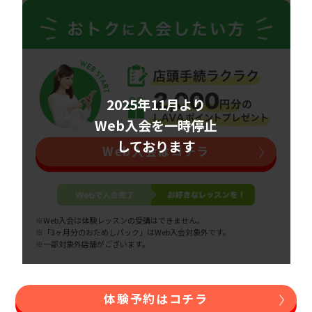
2025年11月より
Web入会を一時停止
しております
Web入会はコチラ
※Web入会は体験レッスンの受講はできません。
※「3ヶ月分のおためしパック」はWeb入会対象外です。
※一部対象外店舗がございます。
体験予約はコチラ