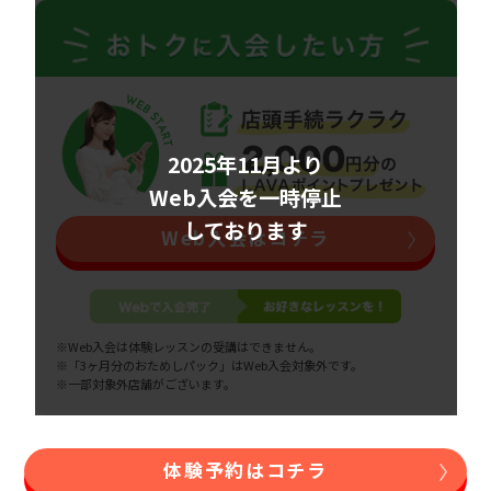
2025年11月より
Web入会を一時停止
しております
Web入会はコチラ
※Web入会は体験レッスンの受講はできません。
※「3ヶ月分のおためしパック」はWeb入会対象外です。
※一部対象外店舗がございます。
体験予約はコチラ