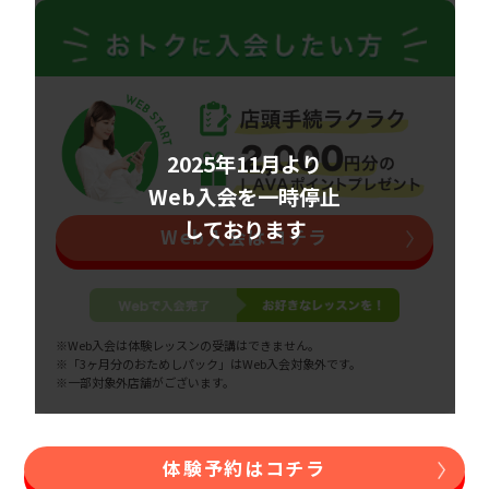
2025年11月より
Web入会を一時停止
しております
Web入会はコチラ
※Web入会は体験レッスンの受講はできません。
※「3ヶ月分のおためしパック」はWeb入会対象外です。
※一部対象外店舗がございます。
体験予約はコチラ