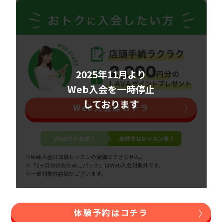
2025年11月より
Web入会を一時停止
しております
Web入会はコチラ
※Web入会は体験レッスンの受講はできません。
※「3ヶ月分のおためしパック」はWeb入会対象外です。
※一部対象外店舗がございます。
体験予約はコチラ