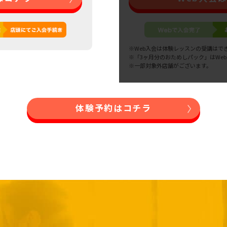
※Web入会は体験レッスンの受講はで
※「3ヶ月分のおためしパック」はWe
※一部対象外店舗がございます。
体験予約はコチラ