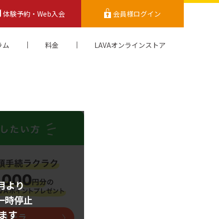
体験予約・Web入会
会員様ログイン
ラム
料金
LAVAオンラインストア
1月より
一時停止
ます
はコチラ