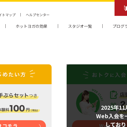
イトマップ
ヘルプセンター
ホットヨガの効果
スタジオ一覧
プログ
2025年1
Web入会を
しており
はコチラ
Web入会