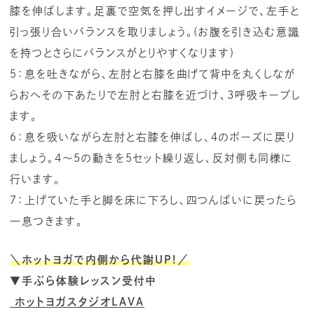
膝を伸ばします。足裏で空気を押し出すイメージで、左手と
引っ張り合いバランスを取りましょう。(お腹を引き込む意識
を持つとさらにバランスがとりやすくなります)
５：息を吐きながら、左肘と右膝を曲げて背中を丸くしなが
らおへその下あたりで左肘と右膝を近づけ、3呼吸キープし
ます。
６：息を吸いながら左肘と右膝を伸ばし、４のポーズに戻り
ましょう。4～5の動きを5セット繰り返し、反対側も同様に
行います。
７：上げていた手と脚を床に下ろし、四つんばいに戻ったら
一息つきます。
＼ホットヨガで内側から代謝UP!／
▼手ぶら体験レッスン受付中
ホットヨガスタジオLAVA