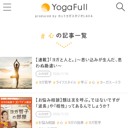
produced by ホットヨガスタジオLAVA
心
の記事一覧
【連載】「ヨガと人と。」～思い込みが生んだ、思
わぬ勘違い～
心のヨガ
2026/7/30
ヨガ哲学
ライフスタイル
学ぶ
心
ヨーガスートラ
【お悩み相談】類は友を呼ぶ。ではないですが
「波長」や「相性」ってあるんでしょうか？
心のヨガ
2026/7/23
お悩み相談
心
ヨガの効果
ヨガ哲学