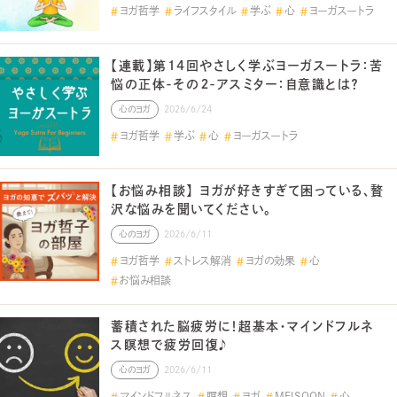
ヨガ哲学
ライフスタイル
学ぶ
心
ヨーガスートラ
【連載】第14回やさしく学ぶヨーガスートラ：苦
悩の正体-その２-アスミター：自意識とは？
心のヨガ
2026/6/24
ヨガ哲学
学ぶ
心
ヨーガスートラ
【お悩み相談】 ヨガが好きすぎて困っている、贅
沢な悩みを聞いてください。
心のヨガ
2026/6/11
ヨガ哲学
ストレス解消
ヨガの効果
心
お悩み相談
蓄積された脳疲労に！超基本・マインドフルネ
ス瞑想で疲労回復♪
心のヨガ
2026/6/11
マインドフルネス
瞑想
ヨガ
MEISOON
心