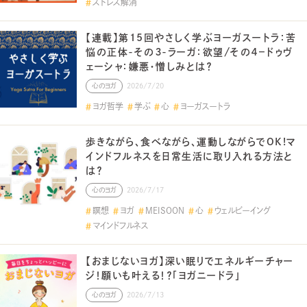
ストレス解消
【連載】第15回やさしく学ぶヨーガスートラ：苦
悩の正体-その３-ラーガ：欲望/その４－ドゥヴ
ェーシャ：嫌悪・憎しみとは？
心のヨガ
2026/7/20
ヨガ哲学
学ぶ
心
ヨーガスートラ
歩きながら、食べながら、運動しながらでOK!マ
インドフルネスを日常生活に取り入れる方法と
は？
心のヨガ
2026/7/17
瞑想
ヨガ
MEISOON
心
ウェルビーイング
マインドフルネス
【おまじないヨガ】深い眠りでエネルギーチャー
ジ！願いも叶える！？「ヨガニードラ」
心のヨガ
2026/7/13