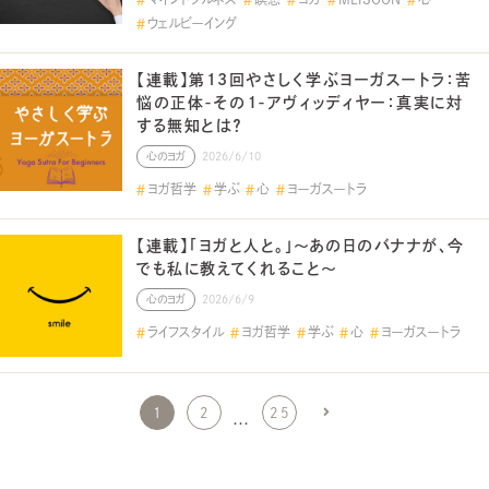
ウェルビーイング
【連載】第13回やさしく学ぶヨーガスートラ：苦
悩の正体-その１-アヴィッディヤー：真実に対
する無知とは？
心のヨガ
2026/6/10
ヨガ哲学
学ぶ
心
ヨーガスートラ
【連載】「ヨガと人と。」～あの日のバナナが、今
でも私に教えてくれること～
心のヨガ
2026/6/9
ライフスタイル
ヨガ哲学
学ぶ
心
ヨーガスートラ
1
2
25
…