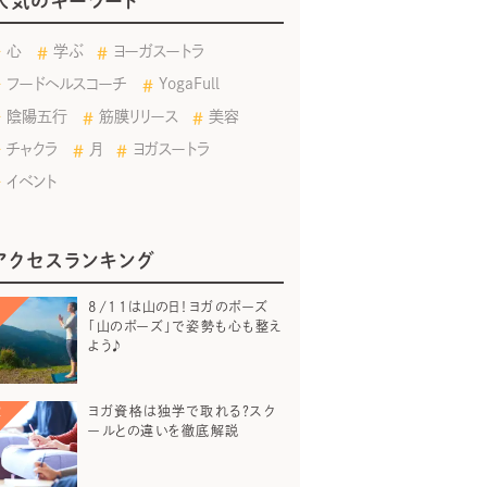
人気のキーワード
心
学ぶ
ヨーガスートラ
フードヘルスコーチ
YogaFull
陰陽五行
筋膜リリース
美容
チャクラ
月
ヨガスートラ
イベント
アクセスランキング
8/11は山の日！ヨガのポーズ
「山のポーズ」で姿勢も心も整え
よう♪
ヨガ資格は独学で取れる？スク
ールとの違いを徹底解説