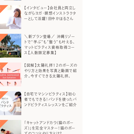
【インタビュー】会社員と両立し
ながらヨガ・瞑想インストラクタ
ーとして活躍！田中かほるさん
＼新プラン登場／ 沖縄リゾー
トで“学ぶ”も”整う”も叶える、
マットピラティス資格取得コー
ス【人数限定募集】
【図解】太陽礼拝12のポーズの
やり方と効果を写真と動画で紹
介。今すぐできる太陽礼拝。
【自宅でマシンピラティス】初心
者でもできる！バンドを使ったバ
ンドピラティスレッスンをご紹介
「キャットアンドカウ(猫のポー
ズ)」を完全マスター！猫のポー
ズのコツとやり方とは？