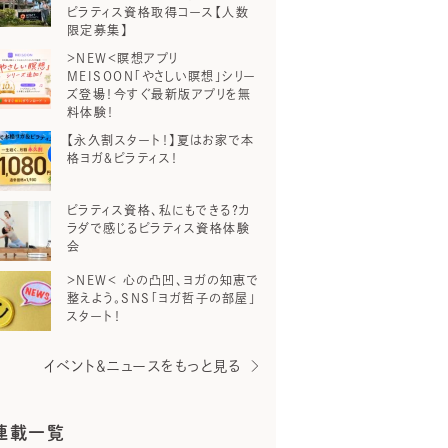
ピラティス資格取得コース【人数
限定募集】
＞NEW＜瞑想アプリ
MEISOON「やさしい瞑想」シリー
ズ登場！今すぐ最新版アプリを無
料体験！
【永久割スタート！】夏はお家で本
格ヨガ＆ピラティス！
ピラティス資格、私にもできる？カ
ラダで感じるピラティス資格体験
会
＞NEW＜ 心の凸凹、ヨガの知恵で
整えよう。SNS「ヨガ哲子の部屋」
スタート！
イベント＆ニュースをもっと見る
連載一覧