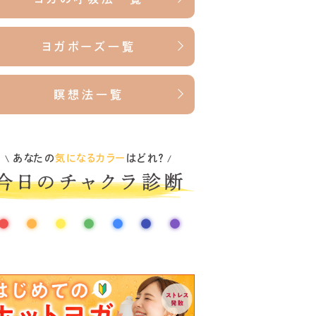
ヨガポーズ一覧
瞑想法一覧
あなたの
気になるカラー
はどれ？
\
/
●
●
●
●
●
●
●