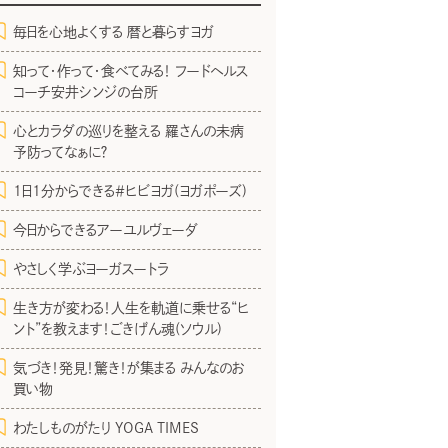
毎日を心地よくする 暦と暮らすヨガ
知って・作って・食べてみる！ フードヘルス
コーチ安井シンジの台所
心とカラダの巡りを整える 羅さんの未病
予防ってなぁに？
1日1分からできる＃ヒビヨガ(ヨガポーズ)
今日からできるアーユルヴェーダ
やさしく学ぶヨーガスートラ
生き方が変わる！人生を軌道に乗せる“ヒ
ント”を教えます！ごきげん魂(ソウル)
気づき！発見！驚き！が集まる みんなのお
買い物
わたしものがたり YOGA TIMES