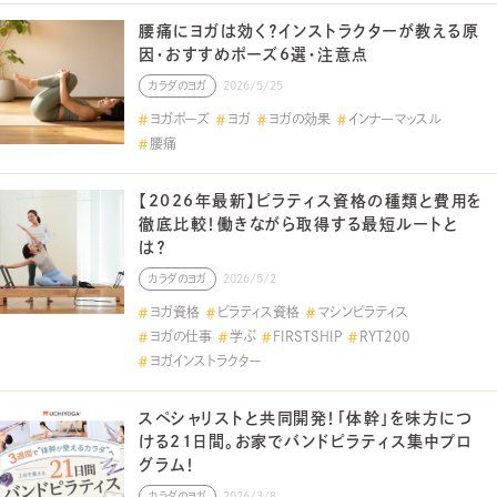
腰痛にヨガは効く？インストラクターが教える原
因・おすすめポーズ6選・注意点
カラダのヨガ
2026/5/25
ヨガポーズ
ヨガ
ヨガの効果
インナーマッスル
腰痛
【2026年最新】ピラティス資格の種類と費用を
徹底比較！働きながら取得する最短ルートと
は？
カラダのヨガ
2026/5/2
ヨガ資格
ピラティス資格
マシンピラティス
ヨガの仕事
学ぶ
FIRSTSHIP
RYT200
ヨガインストラクター
スペシャリストと共同開発！「体幹」を味方につ
ける21日間。お家でバンドピラティス集中プロ
グラム！
カラダのヨガ
2026/3/8