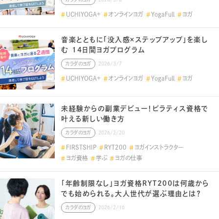
UCHIYOGA＋
オンラインヨガ
YogaFull
ヨガ
音楽とともに「没入感×ステップアップ」を楽し
む 14日間ヨガプログラム
カラダのヨガ
2026/3/7
UCHIYOGA＋
オンラインヨガ
YogaFull
ヨガ
未経験からの副業デビュー！ピラティス資格で
叶える新しい働き方
カラダのヨガ
2026/2/20
FIRSTSHIP
RYT200
ヨガインストラクター
ヨガ資格
学ぶ
ヨガの仕事
「年齢制限なし」ヨガ資格RYT200は何歳から
でも始められる。大人世代が選ぶ理由とは？
カラダのヨガ
2026/2/16