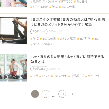
ヨガインストラクター
RYT200
ヨガ資格
FIRSTSHIP
学ぶ
ヨガの仕事
【ヨガスタジオ監修】ヨガの効果とは？初心者向
けにヨガのメリットを分かりやすく解説
カラダのヨガ
2026/1/30
学ぶ
ヨガの効果
ストレス解消
ヨガ哲学
ヨガ
マインドフルネス
ホットヨガの3大効果！ホットヨガに期待できる
効果とは
カラダのヨガ
2026/1/7
ヨガ
LAVA
ヨガの効果
ヨガポーズ
ダイエット
1
2
11
…