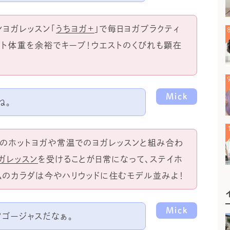
ンヨガレッスン「
うちヨガ+
」で毎日ヨガプラクティ
スト体重を余裕でキープ！ウエストのくびれも顕在
Mick
ね。
オでのホットヨガや常温でのヨガレッスンと組み合わ
ガレッスン
を受けることが日常になって、ステイホ
私のカラダは今やハリウッドに住むモデル並みよ！
Mick
！？ゴージャスだなぁ。