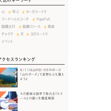
人気のキーワード
心
学ぶ
ヨーガスートラ
フードヘルスコーチ
YogaFull
陰陽五行
筋膜リリース
美容
チャクラ
月
ヨガスートラ
イベント
アクセスランキング
8/11は山の日！ヨガのポーズ
「山のポーズ」で姿勢も心も整え
よう♪
ヨガ資格は独学で取れる？スク
ールとの違いを徹底解説