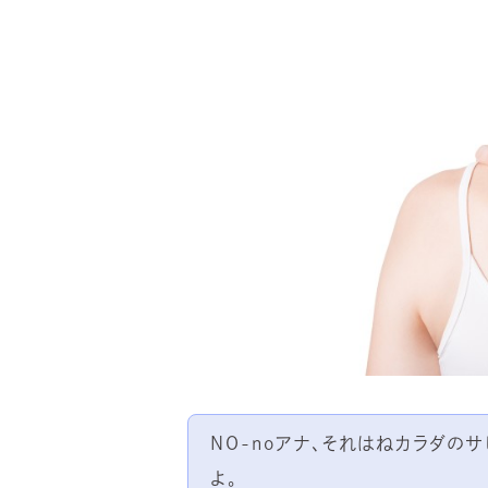
NO-noアナ、それはねカラダの
よ。