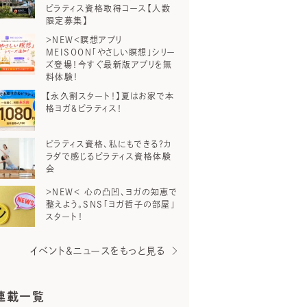
ピラティス資格取得コース【人数
限定募集】
＞NEW＜瞑想アプリ
MEISOON「やさしい瞑想」シリー
ズ登場！今すぐ最新版アプリを無
料体験！
【永久割スタート！】夏はお家で本
格ヨガ＆ピラティス！
ピラティス資格、私にもできる？カ
ラダで感じるピラティス資格体験
会
＞NEW＜ 心の凸凹、ヨガの知恵で
整えよう。SNS「ヨガ哲子の部屋」
スタート！
イベント＆ニュースをもっと見る
連載一覧