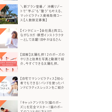
＼新プラン登場／ 沖縄リゾー
トで“学ぶ”も”整う”も叶える、
マットピラティス資格取得コー
ス【人数限定募集】
【インタビュー】会社員と両立し
ながらヨガ・瞑想インストラクタ
ーとして活躍！田中かほるさん
【図解】太陽礼拝12のポーズの
やり方と効果を写真と動画で紹
介。今すぐできる太陽礼拝。
【自宅でマシンピラティス】初心
者でもできる！バンドを使ったバ
ンドピラティスレッスンをご紹介
「キャットアンドカウ(猫のポー
ズ)」を完全マスター！猫のポー
ズのコツとやり方とは？