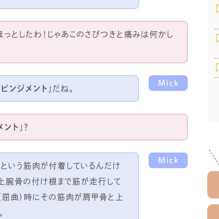
ック。ほっとしたわ！じゃあこのさびつきと痛みは何かし
Mick
ンピンジメント
」だね。
メント
」？
Mick
)という筋肉が付着しているんだけ
、上腕骨の付け根まで筋が走行して
（屈曲）時にその筋肉が肩甲骨と上
。