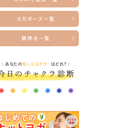
ヨガポーズ一覧
瞑想法一覧
あなたの
気になるカラー
はどれ？
\
/
●
●
●
●
●
●
●