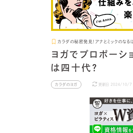
カラダの秘密発見！アナとミックのなるほ
ヨガでプロポーシ
は四十代？
カラダのヨガ
更新日
2024/10/7