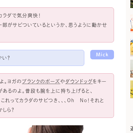
カラダで気分爽快！
の一部がサビついているというか、思うように動かせ
Mick
かい？
よ。ヨガの
プランクのポーズ
や
ダウンドッグ
をキー
があるのよ。普段も腕を上に持ち上げると、
。これってカラダのサビつき、、、Oh No！それと
かしら？