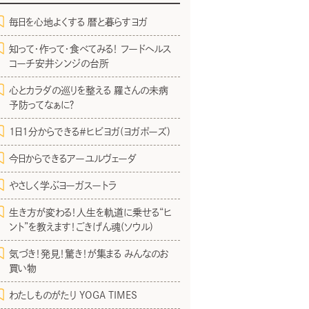
毎日を心地よくする 暦と暮らすヨガ
知って・作って・食べてみる！ フードヘルス
コーチ安井シンジの台所
心とカラダの巡りを整える 羅さんの未病
予防ってなぁに？
1日1分からできる＃ヒビヨガ(ヨガポーズ)
今日からできるアーユルヴェーダ
やさしく学ぶヨーガスートラ
生き方が変わる！人生を軌道に乗せる“ヒ
ント”を教えます！ごきげん魂(ソウル)
気づき！発見！驚き！が集まる みんなのお
買い物
わたしものがたり YOGA TIMES