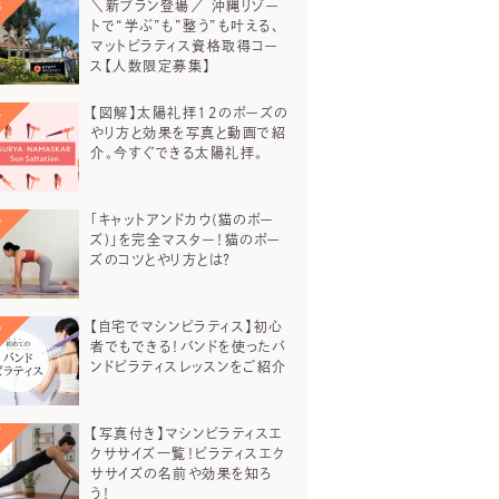
＼新プラン登場／ 沖縄リゾー
トで“学ぶ”も”整う”も叶える、
マットピラティス資格取得コー
ス【人数限定募集】
【図解】太陽礼拝12のポーズの
やり方と効果を写真と動画で紹
介。今すぐできる太陽礼拝。
「キャットアンドカウ(猫のポー
ズ)」を完全マスター！猫のポー
ズのコツとやり方とは？
【自宅でマシンピラティス】初心
者でもできる！バンドを使ったバ
ンドピラティスレッスンをご紹介
【写真付き】マシンピラティスエ
クササイズ一覧！ピラティスエク
ササイズの名前や効果を知ろ
う！