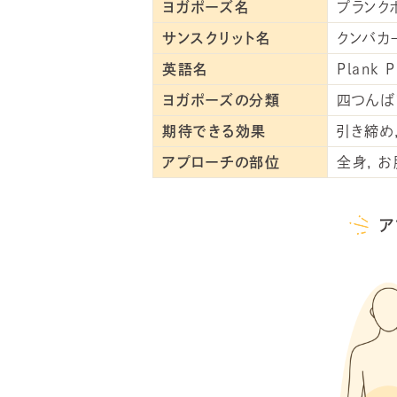
ヨガポーズ名
プランク
サンスクリット名
クンバカ
英語名
Plank P
ヨガポーズの分類
四つんば
期待できる効果
引き締め
アプローチの部位
全身
お
ア