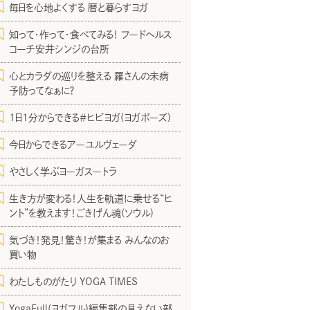
毎日を心地よくする 暦と暮らすヨガ
知って・作って・食べてみる！ フードヘルス
コーチ安井シンジの台所
心とカラダの巡りを整える 羅さんの未病
予防ってなぁに？
1日1分からできる＃ヒビヨガ(ヨガポーズ)
今日からできるアーユルヴェーダ
やさしく学ぶヨーガスートラ
生き方が変わる！人生を軌道に乗せる“ヒ
ント”を教えます！ごきげん魂(ソウル)
気づき！発見！驚き！が集まる みんなのお
買い物
わたしものがたり YOGA TIMES
YogaFull(ヨガフル)編集部の見えない部