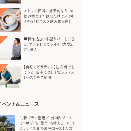
ストレス解消に効果的な5つの
飲み物とは？ 飲むだけでスッキ
リする「おススメ飲み物5選」
■新作追加！体型カバーもでき
る。オシャレでカワイイヨガウェ
ア5選♪
【自宅でピラティス】初心者でも
できる！自宅で楽しむピラティス
レッスンをご紹介
イベント＆ニュース
＼新プラン登場／ 沖縄リゾート
で“学ぶ”も”整う”も叶える、マット
ピラティス資格取得コース【人数