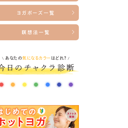
ヨガポーズ一覧
瞑想法一覧
あなたの
気になるカラー
はどれ？
\
/
●
●
●
●
●
●
●