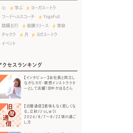
心
学ぶ
ヨーガスートラ
フードヘルスコーチ
YogaFull
陰陽五行
筋膜リリース
美容
チャクラ
月
ヨガスートラ
イベント
アクセスランキング
【インタビュー】会社員と両立し
ながらヨガ・瞑想インストラクタ
ーとして活躍！田中かほるさん
【旧暦通信】意味もなく悲しくな
る。立秋(りっしゅう)
2026/8/7～8/22頃の過ご
し方