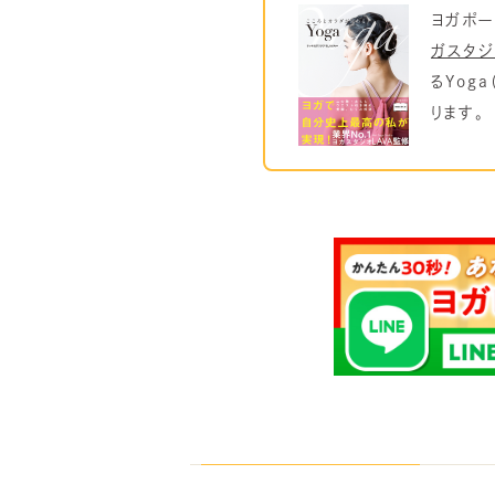
ヨガポー
ガスタジ
るYog
ります。