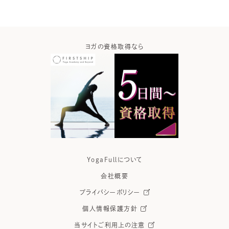
ガなら
ヨガの資格取得なら
ヨガウ
YogaFullについて
会社概要
プライバシーポリシー
個人情報保護方針
当サイトご利用上の注意