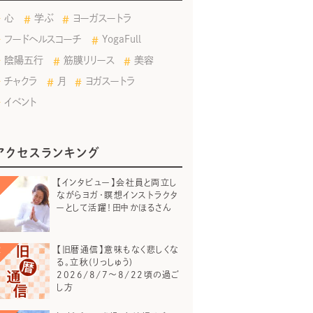
心
学ぶ
ヨーガスートラ
フードヘルスコーチ
YogaFull
陰陽五行
筋膜リリース
美容
チャクラ
月
ヨガスートラ
イベント
アクセスランキング
【インタビュー】会社員と両立し
ながらヨガ・瞑想インストラクタ
ーとして活躍！田中かほるさん
【旧暦通信】意味もなく悲しくな
る。立秋(りっしゅう)
2026/8/7～8/22頃の過ご
し方