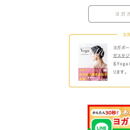
ヨガ
ヨ
ヨガポー
ガスタジ
るYog
ります。