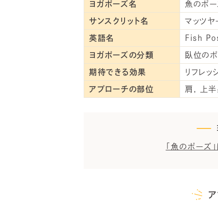
ヨガポーズ名
魚のポー
サンスクリット名
マッツヤ
英語名
Fish Po
ヨガポーズの分類
臥位のポ
期待できる効果
リフレッ
アプローチの部位
肩
上半
「魚のポーズ
ア