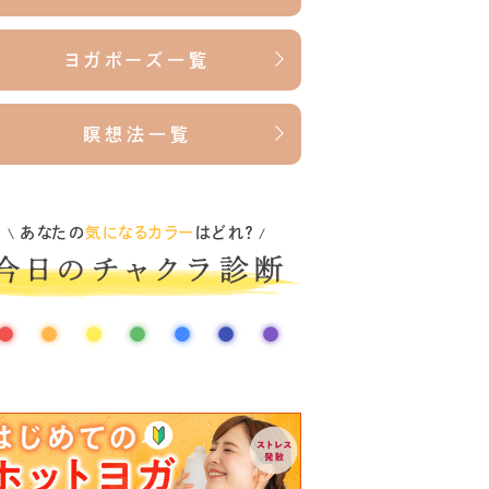
ヨガポーズ一覧
瞑想法一覧
あなたの
気になるカラー
はどれ？
\
/
●
●
●
●
●
●
●