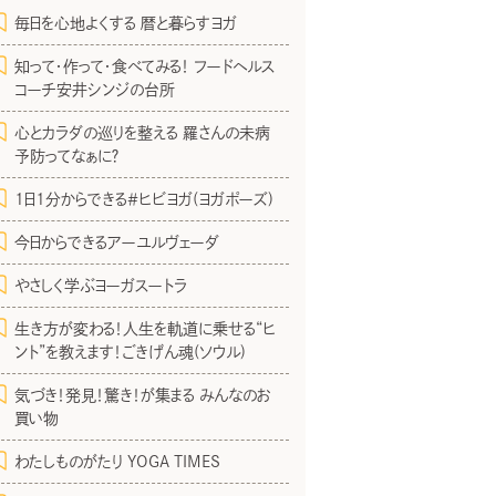
毎日を心地よくする 暦と暮らすヨガ
知って・作って・食べてみる！ フードヘルス
コーチ安井シンジの台所
心とカラダの巡りを整える 羅さんの未病
予防ってなぁに？
1日1分からできる＃ヒビヨガ(ヨガポーズ)
今日からできるアーユルヴェーダ
やさしく学ぶヨーガスートラ
生き方が変わる！人生を軌道に乗せる“ヒ
ント”を教えます！ごきげん魂(ソウル)
気づき！発見！驚き！が集まる みんなのお
買い物
わたしものがたり YOGA TIMES