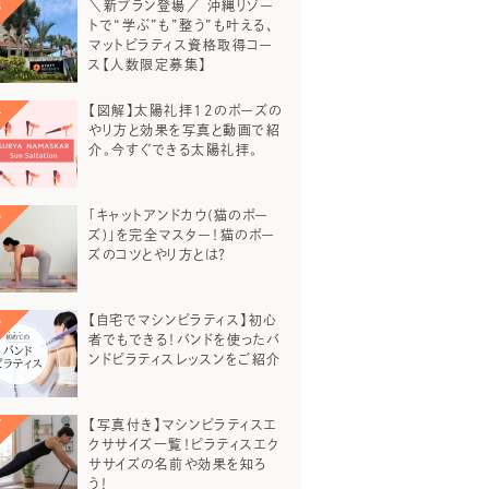
＼新プラン登場／ 沖縄リゾー
トで“学ぶ”も”整う”も叶える、
マットピラティス資格取得コー
ス【人数限定募集】
【図解】太陽礼拝12のポーズの
やり方と効果を写真と動画で紹
介。今すぐできる太陽礼拝。
「キャットアンドカウ(猫のポー
ズ)」を完全マスター！猫のポー
ズのコツとやり方とは？
【自宅でマシンピラティス】初心
者でもできる！バンドを使ったバ
ンドピラティスレッスンをご紹介
【写真付き】マシンピラティスエ
クササイズ一覧！ピラティスエク
ササイズの名前や効果を知ろ
う！