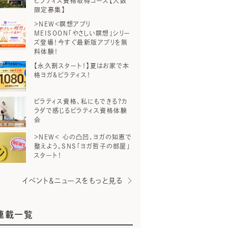
ピラティス資格取得コース【人数
限定募集】
＞NEW＜瞑想アプリ
MEISOON「やさしい瞑想」シリー
ズ登場！今すぐ最新版アプリを無
料体験！
【永久割スタート！】夏はお家で本
格ヨガ＆ピラティス！
ピラティス資格、私にもできる？カ
ラダで感じるピラティス資格体験
会
＞NEW＜ 心の凸凹、ヨガの知恵で
整えよう。SNS「ヨガ哲子の部屋」
スタート！
イベント＆ニュースをもっと見る
連載一覧