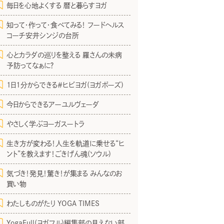
毎日を心地よくする 暦と暮らすヨガ
知って・作って・食べてみる！ フードヘルス
コーチ安井シンジの台所
心とカラダの巡りを整える 羅さんの未病
予防ってなぁに？
1日1分からできる＃ヒビヨガ(ヨガポーズ)
今日からできるアーユルヴェーダ
やさしく学ぶヨーガスートラ
生き方が変わる！人生を軌道に乗せる“ヒ
ント”を教えます！ごきげん魂(ソウル)
気づき！発見！驚き！が集まる みんなのお
買い物
わたしものがたり YOGA TIMES
YogaFull(ヨガフル)編集部の見えない部