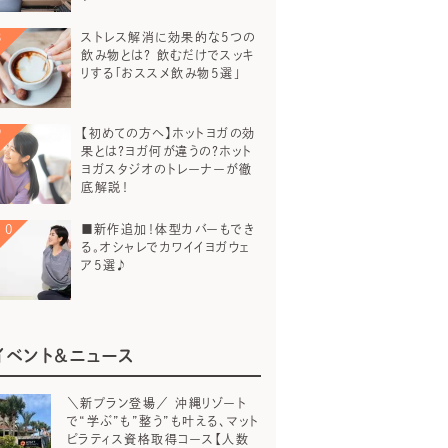
ストレス解消に効果的な5つの
飲み物とは？ 飲むだけでスッキ
リする「おススメ飲み物5選」
【初めての方へ】ホットヨガの効
果とは？ヨガ何が違うの？ホット
ヨガスタジオのトレーナーが徹
底解説！
■新作追加！体型カバーもでき
る。オシャレでカワイイヨガウェ
ア5選♪
イベント＆ニュース
＼新プラン登場／ 沖縄リゾート
で“学ぶ”も”整う”も叶える、マット
ピラティス資格取得コース【人数