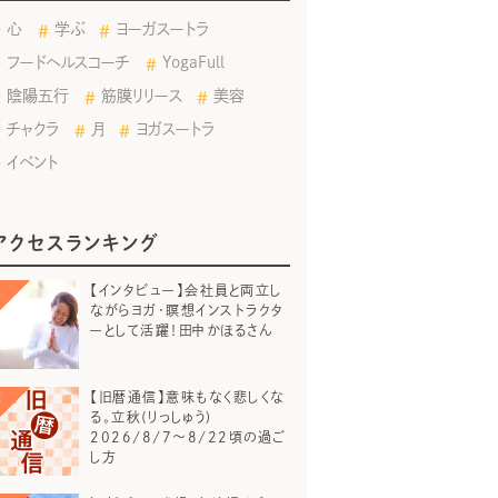
心
学ぶ
ヨーガスートラ
フードヘルスコーチ
YogaFull
陰陽五行
筋膜リリース
美容
チャクラ
月
ヨガスートラ
イベント
アクセスランキング
【インタビュー】会社員と両立し
ながらヨガ・瞑想インストラクタ
ーとして活躍！田中かほるさん
【旧暦通信】意味もなく悲しくな
る。立秋(りっしゅう)
2026/8/7～8/22頃の過ご
し方