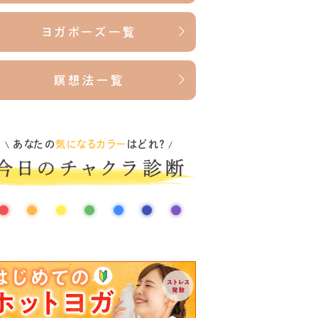
ヨガポーズ一覧
瞑想法一覧
あなたの
気になるカラー
はどれ？
\
/
●
●
●
●
●
●
●