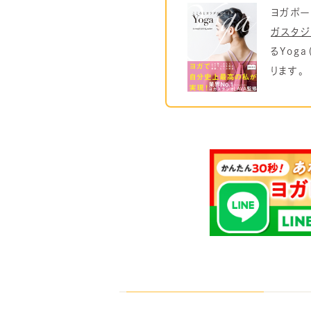
ヨガポー
ガスタジ
るYog
ります。