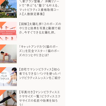
＼新プラン登場／ 沖縄リゾー
トで“学ぶ”も”整う”も叶える、
マットピラティス資格取得コー
ス【人数限定募集】
【図解】太陽礼拝12のポーズの
やり方と効果を写真と動画で紹
介。今すぐできる太陽礼拝。
「キャットアンドカウ(猫のポー
ズ)」を完全マスター！猫のポー
ズのコツとやり方とは？
【自宅でマシンピラティス】初心
者でもできる！バンドを使ったバ
ンドピラティスレッスンをご紹介
【写真付き】マシンピラティスエ
クササイズ一覧！ピラティスエク
ササイズの名前や効果を知ろ
う！