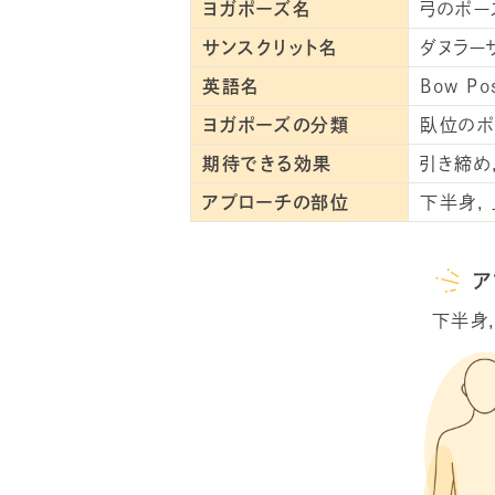
ヨガポーズ名
弓のポー
サンスクリット名
ダヌラー
英語名
Bow Po
ヨガポーズの分類
臥位のポ
期待できる効果
引き締め
アプローチの部位
下半身
ア
下半身