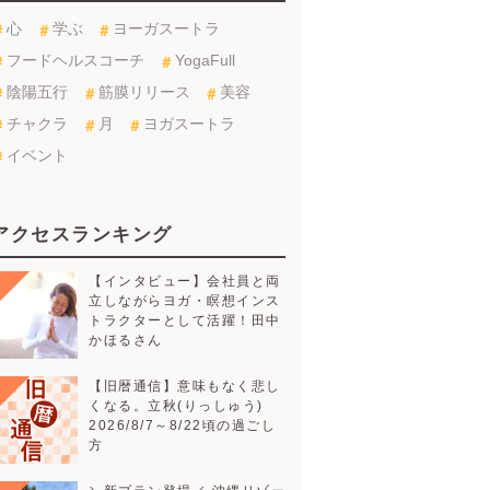
心
学ぶ
ヨーガスートラ
フードヘルスコーチ
YogaFull
陰陽五行
筋膜リリース
美容
チャクラ
月
ヨガスートラ
イベント
アクセスランキング
【インタビュー】会社員と両立し
ながらヨガ・瞑想インストラクタ
ーとして活躍！田中かほるさん
【旧暦通信】意味もなく悲しくな
る。立秋(りっしゅう)
2026/8/7～8/22頃の過ご
し方