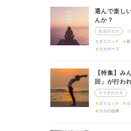
選んで楽しい
か？
生活のヨガ
2
ダイエット
暮ら
【特集】みん
行われる訳と
カラダのヨガ
ダイエット
ヨガ
ヨガの効果
【保存版】太
「ヨガウェア