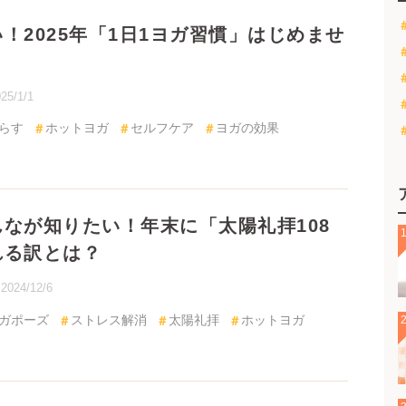
！2025年「1日1ヨガ習慣」はじめません
025/1/1
す
ホットヨガ
セルフケア
ヨガの効果
ヨガポーズ
なが知りたい！年末に「太陽礼拝108回」が
は？
2024/12/6
ポーズ
ストレス解消
太陽礼拝
ホットヨガ
陽礼拝・パワーヨガを快適に楽しむための
・持ち物・食事」選びのコツとは？