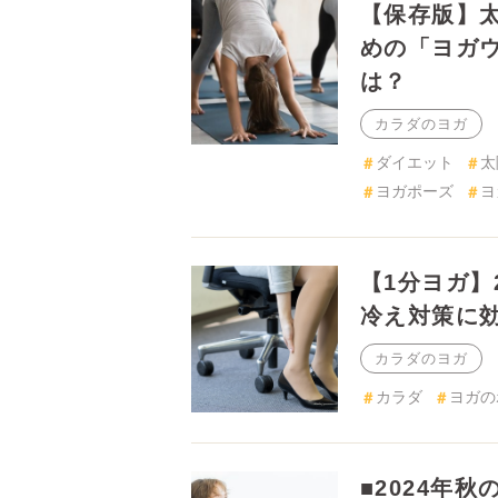
カラダのヨガ
ダイエット
太陽
ヨガ
【1分ヨガ】
策に効果バツ
カラダのヨガ
カラダ
ヨガの
■2024年
で安心。はじ
カラダのヨガ