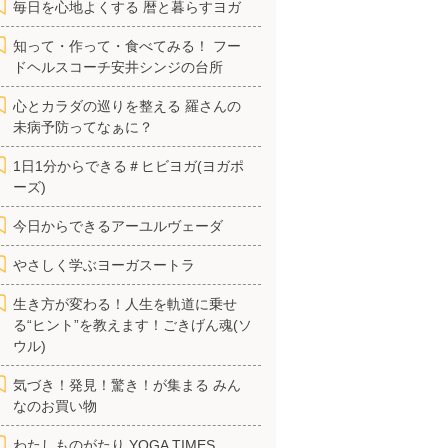
毎日を心地よくする 暦と暮らすヨガ
知って・作って・食べてみる！ フードヘルス
コーチ安井シンジの台所
心とカラダの巡りを整える 羅さんの未病
予防ってなぁに？
1日1分からできる＃ヒビヨガ(ヨガポーズ)
今日からできるアーユルヴェーダ
やさしく学ぶヨーガスートラ
生き方が変わる！人生を軌道に乗せる“ヒ
ント”を教えます！ごきげん魂(ソウル)
気づき！発見！驚き！が集まる みんなのお
買い物
わたしものがたり YOGA TIMES
YogaFull(ヨガフル)編集部の見えない部