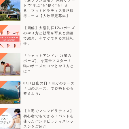
＼新プラン登場／ 沖縄リゾー
トで“学ぶ”も”整う”も叶える、
マットピラティス資格取得コー
ス【人数限定募集】
【図解】太陽礼拝12のポーズの
やり方と効果を写真と動画で紹
介。今すぐできる太陽礼拝。
「キャットアンドカウ(猫のポー
ズ)」を完全マスター！猫のポー
ズのコツとやり方とは？
8/11は山の日！ヨガのポーズ
「山のポーズ」で姿勢も心も整え
よう♪
【自宅でマシンピラティス】初心
者でもできる！バンドを使ったバ
ンドピラティスレッスンをご紹介