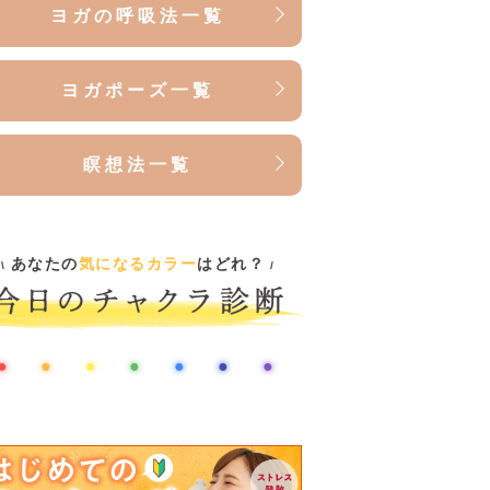
ヨガポーズ一覧
瞑想法一覧
あなたの
気になるカラー
はどれ？
\
/
●
●
●
●
●
●
●