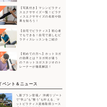
【写真付き】マシンピラティスエ
クササイズ一覧！ピラティスエク
ササイズの名前や効果を知ろ
う！
【自宅でピラティス】初心者でも
できる！自宅で楽しむピラティス
レッスンをご紹介
【初めての方へ】ホットヨガの効
果とは？ヨガ何が違うの？ホット
ヨガスタジオのトレーナーが徹
底解説！
イベント＆ニュース
＼新プラン登場／ 沖縄リゾート
で“学ぶ”も”整う”も叶える、マット
ピラティス資格取得コース【人数