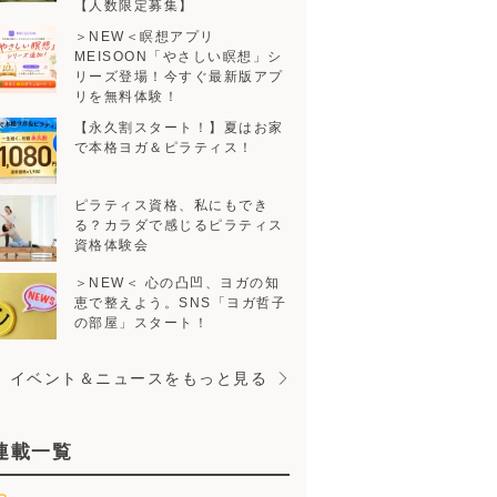
限定募集】
＞NEW＜瞑想アプリ
MEISOON「やさしい瞑想」シリー
ズ登場！今すぐ最新版アプリを無
料体験！
【永久割スタート！】夏はお家で本
格ヨガ＆ピラティス！
ピラティス資格、私にもできる？カ
ラダで感じるピラティス資格体験
会
＞NEW＜ 心の凸凹、ヨガの知恵で
整えよう。SNS「ヨガ哲子の部屋」
スタート！
イベント＆ニュースをもっと見る
連載一覧