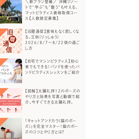
＼新プラン登場／ 沖縄リゾー
トで“学ぶ”も”整う”も叶える、
マットピラティス資格取得コー
ス【人数限定募集】
【旧暦通信】意味もなく悲しくな
る。立秋(りっしゅう)
2026/8/7～8/22頃の過ご
し方
【自宅でマシンピラティス】初心
者でもできる！バンドを使ったバ
ンドピラティスレッスンをご紹介
【図解】太陽礼拝12のポーズの
やり方と効果を写真と動画で紹
介。今すぐできる太陽礼拝。
「キャットアンドカウ(猫のポー
ズ)」を完全マスター！猫のポー
ズのコツとやり方とは？