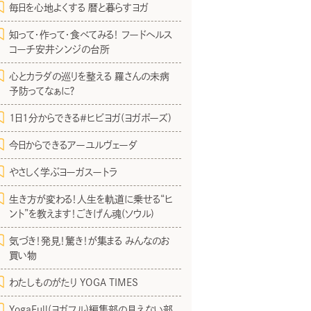
毎日を心地よくする 暦と暮らすヨガ
知って・作って・食べてみる！ フードヘルス
コーチ安井シンジの台所
心とカラダの巡りを整える 羅さんの未病
予防ってなぁに？
1日1分からできる＃ヒビヨガ(ヨガポーズ)
今日からできるアーユルヴェーダ
やさしく学ぶヨーガスートラ
生き方が変わる！人生を軌道に乗せる“ヒ
ント”を教えます！ごきげん魂(ソウル)
気づき！発見！驚き！が集まる みんなのお
買い物
わたしものがたり YOGA TIMES
YogaFull(ヨガフル)編集部の見えない部