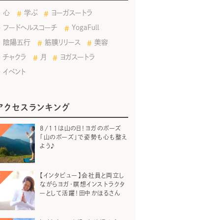
心
学ぶ
ヨーガスートラ
フードヘルスコーチ
YogaFull
陰陽五行
筋膜リリース
美容
チャクラ
月
ヨガスートラ
イベント
アクセスランキング
8/11は山の日！ヨガのポーズ
「山のポーズ」で姿勢も心も整え
よう♪
【インタビュー】会社員と両立し
ながらヨガ・瞑想インストラクタ
ーとして活躍！田中かほるさん