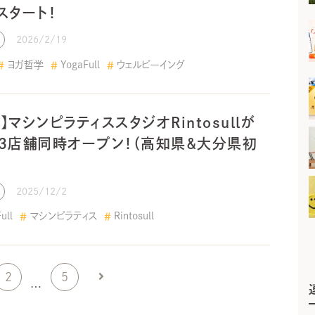
スタート！
2026/2/19
ヨガ哲学
YogaFull
ウェルビーイング
月】マシンピラティススタジオRintosullが
3店舗同時オープン！（高知県＆大分県初
2025/12/2
ull
マシンピラティス
Rintosull
2
5
…