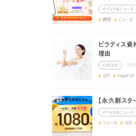
イベント＆ニュース
瞑想
ニュース
ピラティス資
理由
心のヨガ
202
ヨガ
YogaFull
【永久割スタ
イベント＆ニュース
ニュース
ヨガ