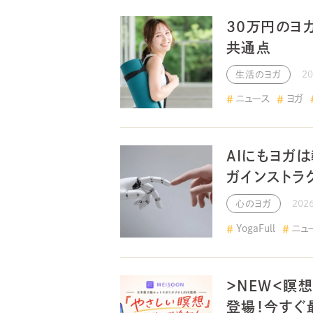
30万円のヨ
共通点
生活のヨガ
2
ニュース
ヨガ
AIにもヨガ
ガインストラ
心のヨガ
202
YogaFull
ニュ
＞NEW＜瞑想
登場！今すぐ