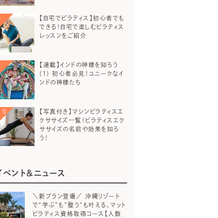
【自宅でピラティス】初心者でも
できる！自宅で楽しむピラティス
レッスンをご紹介
【連載】インドの神様を知ろう
(1) 初心者必見！ユニークなイ
ンドの神様たち
【写真付き】マシンピラティスエ
クササイズ一覧！ピラティスエク
ササイズの名前や効果を知ろ
う！
イベント＆ニュース
＼新プラン登場／ 沖縄リゾート
で“学ぶ”も”整う”も叶える、マット
ピラティス資格取得コース【人数