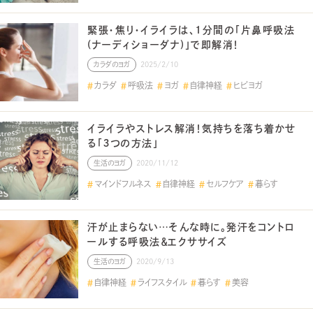
緊張・焦り・イライラは、1分間の「片鼻呼吸法
(ナーディショーダナ)」で即解消！
カラダのヨガ
2025/2/10
カラダ
呼吸法
ヨガ
自律神経
ヒビヨガ
イライラやストレス解消！気持ちを落ち着かせ
る「３つの方法」
生活のヨガ
2020/11/12
マインドフルネス
自律神経
セルフケア
暮らす
汗が止まらない…そんな時に。発汗をコントロ
ールする呼吸法＆エクササイズ
生活のヨガ
2020/9/13
自律神経
ライフスタイル
暮らす
美容