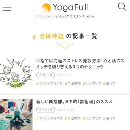
produced by ホットヨガスタジオLAVA
自律神経
の記事一覧
目指すは究極のストレス発散方法！心と頭のス
イッチを切り替える3つのテクニック
生活のヨガ
2026/2/8
マインドフルネス
自律神経
セルフケア
暮らす
新しい断捨離。ヨギ的「談謝理」のススメ
生活のヨガ
2025/12/16
マインドフルネス
自律神経
セルフケア
暮らす