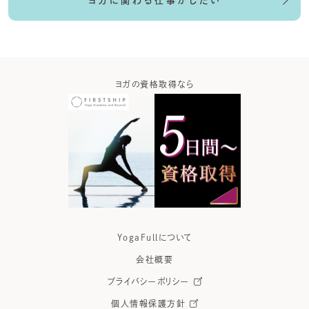
ヨガに関わる仕事がしたい
ガなら
ヨガの資格取得なら
ヨガウ
YogaFullについて
会社概要
プライバシーポリシー
個人情報保護方針