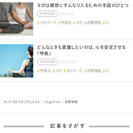
ヨガは瞑想にすんなり入るための手段のひとつ
カラダのヨガ
2020/6/5
ヨガポーズ
呼吸法
ヨガ
自律神経
心
どんなときも意識したいのは、心を安定させる
「呼吸」
カラダのヨガ
2020/5/29
呼吸法
ヨガ
ヨガポーズ
自律神経
心
ホットヨガスタジオLAVA
YogaFull
自律神経
記事をさがす