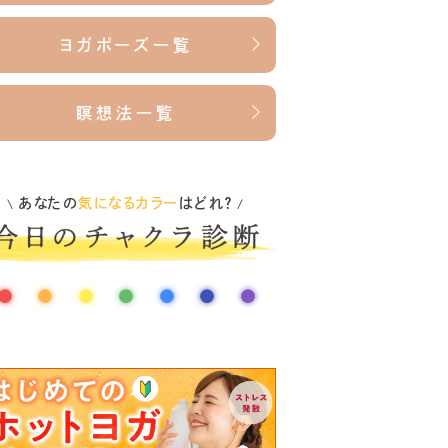
ヨガポーズ一覧
瞑想法一覧
あなたの
気になるカラー
はどれ？
\
/
●
●
●
●
●
●
●