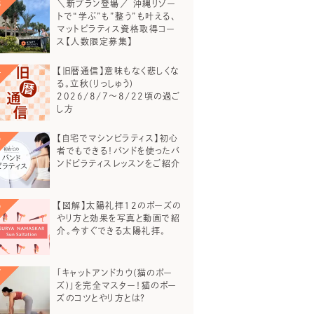
＼新プラン登場／ 沖縄リゾー
トで“学ぶ”も”整う”も叶える、
マットピラティス資格取得コー
ス【人数限定募集】
【旧暦通信】意味もなく悲しくな
る。立秋(りっしゅう)
2026/8/7～8/22頃の過ご
し方
【自宅でマシンピラティス】初心
者でもできる！バンドを使ったバ
ンドピラティスレッスンをご紹介
【図解】太陽礼拝12のポーズの
やり方と効果を写真と動画で紹
介。今すぐできる太陽礼拝。
「キャットアンドカウ(猫のポー
ズ)」を完全マスター！猫のポー
ズのコツとやり方とは？