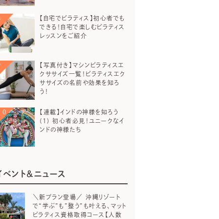
【自宅でピラティス】初心者でも
できる！自宅で楽しむピラティス
レッスンをご紹介
【写真付き】マシンピラティスエ
クササイズ一覧！ピラティスエク
ササイズの名前や効果を知ろ
う！
【連載】インドの神様を知ろう
(1) 初心者必見！ユニークなイ
ンドの神様たち
イベント＆ニュース
＼新プラン登場／ 沖縄リゾート
で“学ぶ”も”整う”も叶える、マット
ピラティス資格取得コース【人数