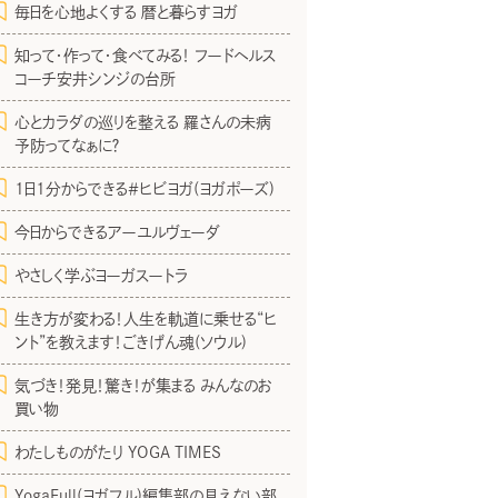
毎日を心地よくする 暦と暮らすヨガ
知って・作って・食べてみる！ フードヘルス
コーチ安井シンジの台所
心とカラダの巡りを整える 羅さんの未病
予防ってなぁに？
1日1分からできる＃ヒビヨガ(ヨガポーズ)
今日からできるアーユルヴェーダ
やさしく学ぶヨーガスートラ
生き方が変わる！人生を軌道に乗せる“ヒ
ント”を教えます！ごきげん魂(ソウル)
気づき！発見！驚き！が集まる みんなのお
買い物
わたしものがたり YOGA TIMES
YogaFull(ヨガフル)編集部の見えない部