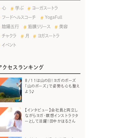
心
学ぶ
ヨーガスートラ
フードヘルスコーチ
YogaFull
陰陽五行
筋膜リリース
美容
チャクラ
月
ヨガスートラ
イベント
アクセスランキング
8/11は山の日！ヨガのポーズ
「山のポーズ」で姿勢も心も整え
よう♪
【インタビュー】会社員と両立し
ながらヨガ・瞑想インストラクタ
ーとして活躍！田中かほるさん