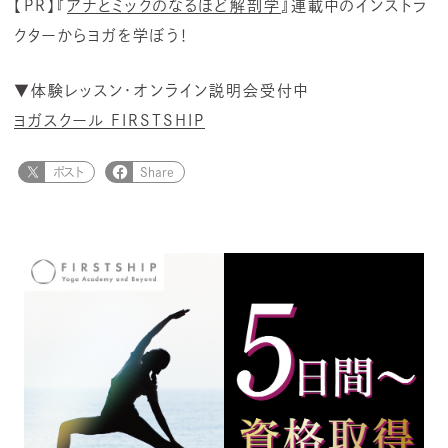
【
PR
】『
アナとミックのなるほど解剖学
』連載中のインストラ
クターからヨガを学ぼう！
▼
体験レッスン・オンライン説明会受付中
ヨガスクール FIRSTSHIP
ポスト
Share