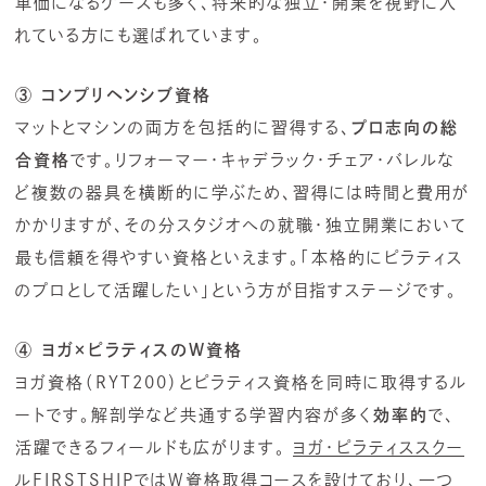
単価になるケースも多く、将来的な独立・開業を視野に入
れている方にも選ばれています。
③ コンプリヘンシブ資格
マットとマシンの両方を包括的に習得する、
プロ志向の総
合資格
です。リフォーマー・キャデラック・チェア・バレルな
ど複数の器具を横断的に学ぶため、習得には時間と費用が
かかりますが、その分スタジオへの就職・独立開業において
最も信頼を得やすい資格といえます。「本格的にピラティス
のプロとして活躍したい」という方が目指すステージです。
④ ヨガ×ピラティスのW資格
ヨガ資格（RYT200）とピラティス資格を同時に取得するル
ートです。解剖学など共通する学習内容が多く
効率的
で、
活躍できるフィールドも広がります。
ヨガ・ピラティススクー
ルFIRSTSHIP
ではW資格取得コースを設けており、一つ