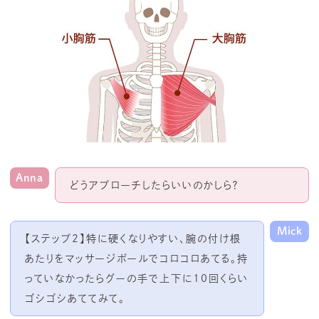
Anna
どうアプローチしたらいいのかしら？
Mick
【ステップ
2
】特に硬くなりやすい、腕の付け根
あたりをマッサージボールでコロコロあてる。持
っていなかったらグーの手で上下に
10
回くらい
ゴシゴシあててみて。