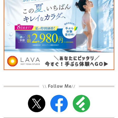
Follow Me
\\
//