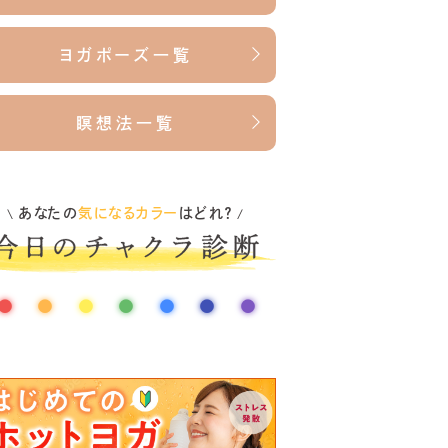
ヨガポーズ一覧
瞑想法一覧
あなたの
気になるカラー
はどれ？
\
/
●
●
●
●
●
●
●