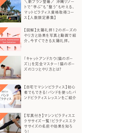
＼新プラン登場／ 沖縄リゾー
トで“学ぶ”も”整う”も叶える、
マットピラティス資格取得コー
ス【人数限定募集】
【図解】太陽礼拝12のポーズの
やり方と効果を写真と動画で紹
介。今すぐできる太陽礼拝。
「キャットアンドカウ(猫のポー
ズ)」を完全マスター！猫のポー
ズのコツとやり方とは？
【自宅でマシンピラティス】初心
者でもできる！バンドを使ったバ
ンドピラティスレッスンをご紹介
【写真付き】マシンピラティスエ
クササイズ一覧！ピラティスエク
ササイズの名前や効果を知ろ
う！