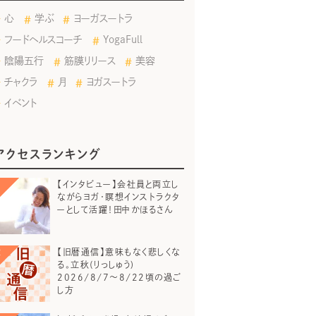
心
学ぶ
ヨーガスートラ
フードヘルスコーチ
YogaFull
陰陽五行
筋膜リリース
美容
チャクラ
月
ヨガスートラ
イベント
アクセスランキング
【インタビュー】会社員と両立し
ながらヨガ・瞑想インストラクタ
ーとして活躍！田中かほるさん
【旧暦通信】意味もなく悲しくな
る。立秋(りっしゅう)
2026/8/7～8/22頃の過ご
し方