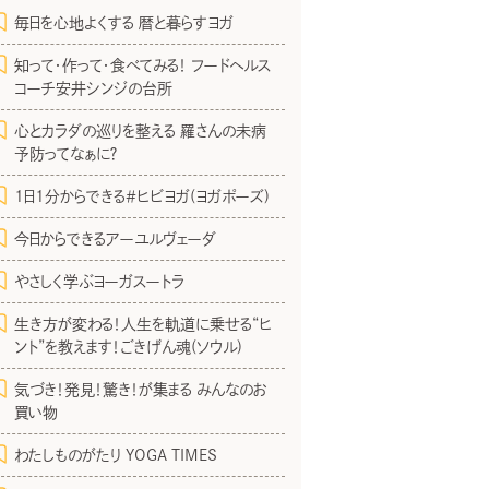
毎日を心地よくする 暦と暮らすヨガ
知って・作って・食べてみる！ フードヘルス
コーチ安井シンジの台所
心とカラダの巡りを整える 羅さんの未病
予防ってなぁに？
1日1分からできる＃ヒビヨガ(ヨガポーズ)
今日からできるアーユルヴェーダ
やさしく学ぶヨーガスートラ
生き方が変わる！人生を軌道に乗せる“ヒ
ント”を教えます！ごきげん魂(ソウル)
気づき！発見！驚き！が集まる みんなのお
買い物
わたしものがたり YOGA TIMES