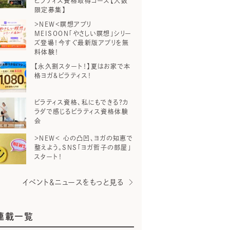
ピラティス資格取得コース【人数
限定募集】
＞NEW＜瞑想アプリ
MEISOON「やさしい瞑想」シリー
ズ登場！今すぐ最新版アプリを無
料体験！
【永久割スタート！】夏はお家で本
格ヨガ＆ピラティス！
ピラティス資格、私にもできる？カ
ラダで感じるピラティス資格体験
会
＞NEW＜ 心の凸凹、ヨガの知恵で
整えよう。SNS「ヨガ哲子の部屋」
スタート！
イベント＆ニュースをもっと見る
連載一覧