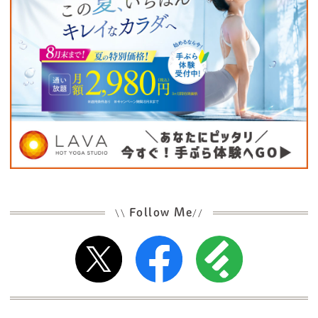
Follow Me
\\
//