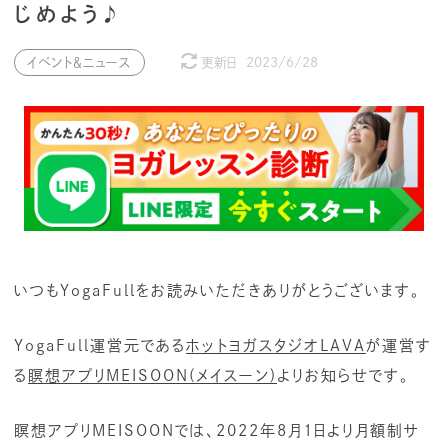
じめよう♪
イベント＆ニュース
更新日
2023/6/28
いつもYogaFullをお読みいただきありがとうございます。
YogaFull運営元である
ホットヨガスタジオLAVA
が運営す
る
瞑想アプリMEISOON(メイスーン)
よりお知らせです。
瞑想アプリMEISOONでは、2022年8月1日より月額制サ