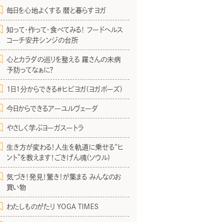
毎日を心地よくする 暦と暮らすヨガ
知って・作って・食べてみる！ フードヘルス
コーチ安井シンジの台所
心とカラダの巡りを整える 羅さんの未病
予防ってなぁに？
1日1分からできる＃ヒビヨガ(ヨガポーズ)
今日からできるアーユルヴェーダ
やさしく学ぶヨーガスートラ
生き方が変わる！人生を軌道に乗せる“ヒ
ント”を教えます！ごきげん魂(ソウル)
気づき！発見！驚き！が集まる みんなのお
買い物
わたしものがたり YOGA TIMES