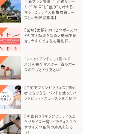
＼新プラン登場／ 沖縄リゾー
トで“学ぶ”も”整う”も叶える、
マットピラティス資格取得コー
ス【人数限定募集】
【図解】太陽礼拝12のポーズの
やり方と効果を写真と動画で紹
介。今すぐできる太陽礼拝。
「キャットアンドカウ(猫のポー
ズ)」を完全マスター！猫のポー
ズのコツとやり方とは？
【自宅でマシンピラティス】初心
者でもできる！バンドを使ったバ
ンドピラティスレッスンをご紹介
【写真付き】マシンピラティスエ
クササイズ一覧！ピラティスエク
ササイズの名前や効果を知ろ
う！