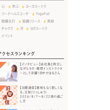
心
学ぶ
ヨーガスートラ
フードヘルスコーチ
YogaFull
陰陽五行
筋膜リリース
美容
チャクラ
月
ヨガスートラ
イベント
アクセスランキング
【インタビュー】会社員と両立し
ながらヨガ・瞑想インストラクタ
ーとして活躍！田中かほるさん
【旧暦通信】意味もなく悲しくな
る。立秋(りっしゅう)
2026/8/7～8/22頃の過ご
し方