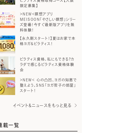
ピラティス資格取得コース【人数
限定募集】
＞NEW＜瞑想アプリ
MEISOON「やさしい瞑想」シリー
ズ登場！今すぐ最新版アプリを無
料体験！
【永久割スタート！】夏はお家で本
格ヨガ＆ピラティス！
ピラティス資格、私にもできる？カ
ラダで感じるピラティス資格体験
会
＞NEW＜ 心の凸凹、ヨガの知恵で
整えよう。SNS「ヨガ哲子の部屋」
スタート！
イベント＆ニュースをもっと見る
連載一覧