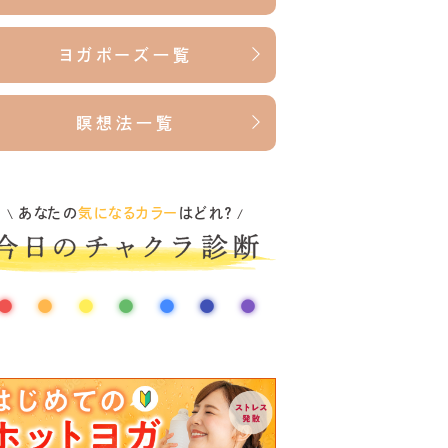
ヨガポーズ一覧
瞑想法一覧
あなたの
気になるカラー
はどれ？
\
/
●
●
●
●
●
●
●