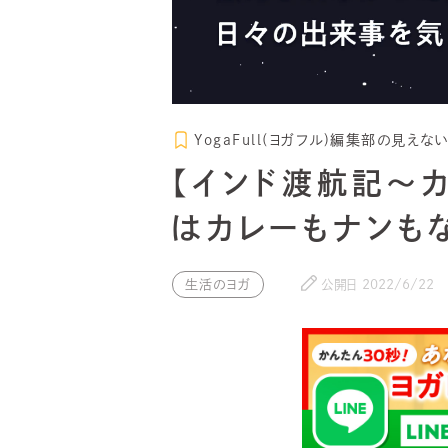
YogaFull(ヨガフル)編集部の見え
【インド渡航記～カ
はカレーもナンもな
生活のヨガ
公開日
2022/6/22