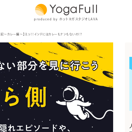
produced by ホットヨガスタジオLAVA
航記～カレー編～】えっ！！インドにはカレーもナンもないの！？