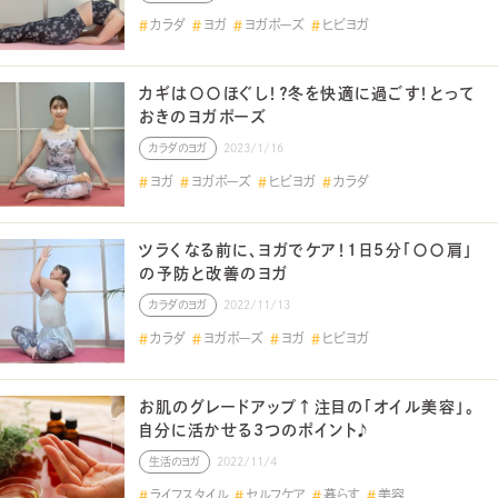
カラダ
ヨガ
ヨガポーズ
ヒビヨガ
カギは〇〇ほぐし！？冬を快適に過ごす！とって
おきのヨガポーズ
カラダのヨガ
2023/1/16
ヨガ
ヨガポーズ
ヒビヨガ
カラダ
ツラくなる前に、ヨガでケア！1日5分「〇〇肩」
の予防と改善のヨガ
カラダのヨガ
2022/11/13
カラダ
ヨガポーズ
ヨガ
ヒビヨガ
お肌のグレードアップ↑注目の「オイル美容」。
自分に活かせる3つのポイント♪
生活のヨガ
2022/11/4
ライフスタイル
セルフケア
暮らす
美容