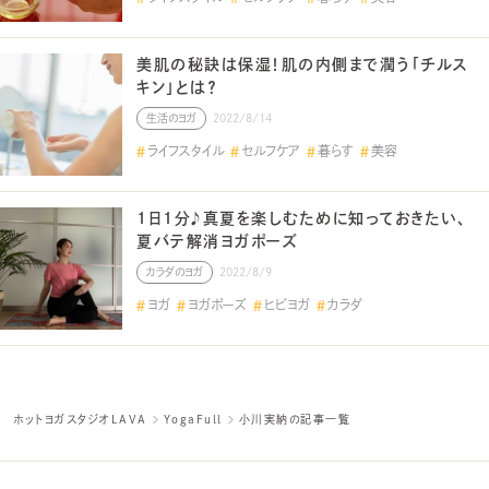
美肌の秘訣は保湿！肌の内側まで潤う「チルス
キン」とは？
生活のヨガ
2022/8/14
ライフスタイル
セルフケア
暮らす
美容
1日1分♪真夏を楽しむために知っておきたい、
夏バテ解消ヨガポーズ
カラダのヨガ
2022/8/9
ヨガ
ヨガポーズ
ヒビヨガ
カラダ
ホットヨガスタジオLAVA
YogaFull
小川実納の記事一覧