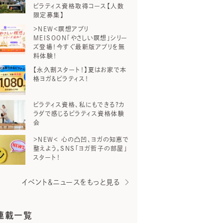
ピラティス資格取得コース【人数
限定募集】
＞NEW＜瞑想アプリ
MEISOON「やさしい瞑想」シリー
ズ登場！今すぐ最新版アプリを無
料体験！
【永久割スタート！】夏はお家で本
格ヨガ＆ピラティス！
ピラティス資格、私にもできる？カ
ラダで感じるピラティス資格体験
会
＞NEW＜ 心の凸凹、ヨガの知恵で
整えよう。SNS「ヨガ哲子の部屋」
スタート！
イベント＆ニュースをもっと見る
連載一覧