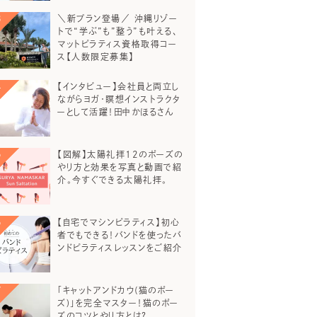
＼新プラン登場／ 沖縄リゾー
トで“学ぶ”も”整う”も叶える、
マットピラティス資格取得コー
ス【人数限定募集】
【インタビュー】会社員と両立し
ながらヨガ・瞑想インストラクタ
ーとして活躍！田中かほるさん
【図解】太陽礼拝12のポーズの
やり方と効果を写真と動画で紹
介。今すぐできる太陽礼拝。
【自宅でマシンピラティス】初心
者でもできる！バンドを使ったバ
ンドピラティスレッスンをご紹介
「キャットアンドカウ(猫のポー
ズ)」を完全マスター！猫のポー
ズのコツとやり方とは？