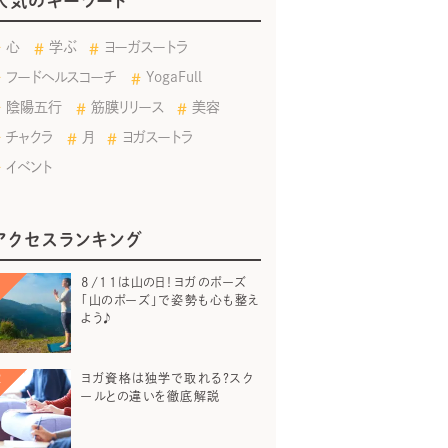
人気のキーワード
心
学ぶ
ヨーガスートラ
フードヘルスコーチ
YogaFull
陰陽五行
筋膜リリース
美容
チャクラ
月
ヨガスートラ
イベント
アクセスランキング
8/11は山の日！ヨガのポーズ
「山のポーズ」で姿勢も心も整え
よう♪
ヨガ資格は独学で取れる？スク
ールとの違いを徹底解説