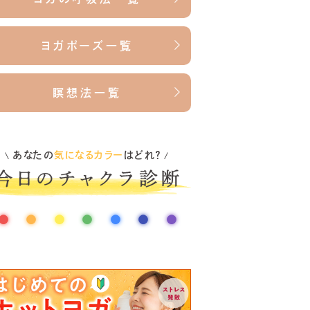
ヨガポーズ一覧
瞑想法一覧
あなたの
気になるカラー
はどれ？
\
/
●
●
●
●
●
●
●