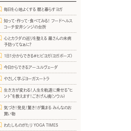
毎日を心地よくする 暦と暮らすヨガ
知って・作って・食べてみる！ フードヘルス
コーチ安井シンジの台所
心とカラダの巡りを整える 羅さんの未病
予防ってなぁに？
1日1分からできる＃ヒビヨガ(ヨガポーズ)
今日からできるアーユルヴェーダ
やさしく学ぶヨーガスートラ
生き方が変わる！人生を軌道に乗せる“ヒ
ント”を教えます！ごきげん魂(ソウル)
気づき！発見！驚き！が集まる みんなのお
買い物
わたしものがたり YOGA TIMES