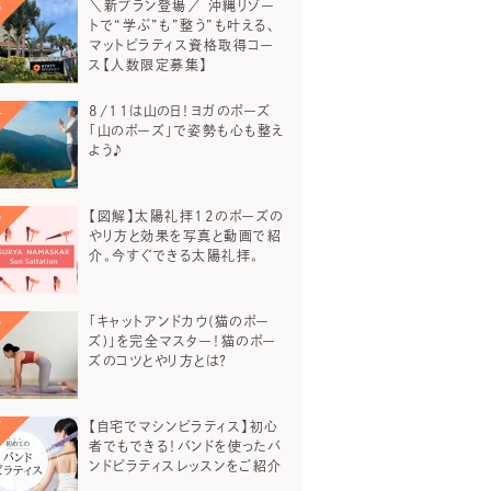
＼新プラン登場／ 沖縄リゾー
トで“学ぶ”も”整う”も叶える、
マットピラティス資格取得コー
ス【人数限定募集】
8/11は山の日！ヨガのポーズ
「山のポーズ」で姿勢も心も整え
よう♪
【図解】太陽礼拝12のポーズの
やり方と効果を写真と動画で紹
介。今すぐできる太陽礼拝。
「キャットアンドカウ(猫のポー
ズ)」を完全マスター！猫のポー
ズのコツとやり方とは？
【自宅でマシンピラティス】初心
者でもできる！バンドを使ったバ
ンドピラティスレッスンをご紹介