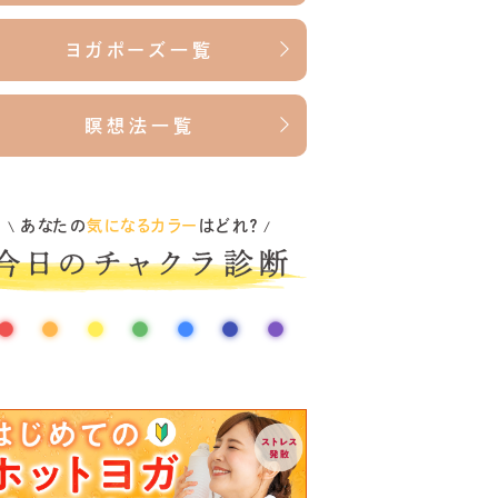
ヨガポーズ一覧
瞑想法一覧
あなたの
気になるカラー
はどれ？
\
/
●
●
●
●
●
●
●