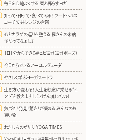
毎日を心地よくする 暦と暮らすヨガ
知って・作って・食べてみる！ フードヘルス
コーチ安井シンジの台所
心とカラダの巡りを整える 羅さんの未病
予防ってなぁに？
1日1分からできる＃ヒビヨガ(ヨガポーズ)
今日からできるアーユルヴェーダ
やさしく学ぶヨーガスートラ
生き方が変わる！人生を軌道に乗せる“ヒ
ント”を教えます！ごきげん魂(ソウル)
気づき！発見！驚き！が集まる みんなのお
買い物
わたしものがたり YOGA TIMES
YogaFull(ヨガフル)編集部の見えない部