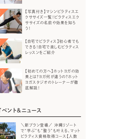
【写真付き】マシンピラティスエ
クササイズ一覧！ピラティスエク
ササイズの名前や効果を知ろ
う！
【自宅でピラティス】初心者でも
できる！自宅で楽しむピラティス
レッスンをご紹介
【初めての方へ】ホットヨガの効
果とは？ヨガ何が違うの？ホット
ヨガスタジオのトレーナーが徹
底解説！
イベント＆ニュース
＼新プラン登場／ 沖縄リゾート
で“学ぶ”も”整う”も叶える、マット
ピラティス資格取得コース【人数