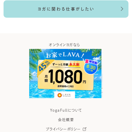
ヨガに関わる仕事がしたい
ガなら
ヨガの資格取得なら
ヨガウ
YogaFullについて
会社概要
プライバシーポリシー