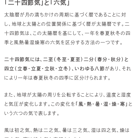
「二十四節気」と「六気」
太陰暦が月の満ちかけの周期に基づく暦であることに対
し、地球と太陽との位置関係に基づく暦が太陽暦です。二
十四節気は、この太陽暦を基にして、一年を春夏秋冬の四
季と風熱暑湿燥寒の六気を区分する方法の一つです。
二十四節気には、二至（冬至・夏至）二分（春分・秋分）と
四立（立春・立夏・立秋・立冬）、いわゆる八節
があり、それ
により一年は春夏秋冬の四季に区分けられます。
また、地球が太陽の周りを公転することにより、温度と湿度
と気圧が変化します。この変化を
「風・熱・暑・湿・燥・寒」
と
いう六つの気で表します。
風は初之気、熱は二之気、暑は三之気、湿は四之気、燥は