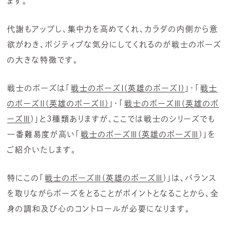
ます。
代謝もアップし、集中力を高めてくれ、カラダの内側から意
欲がわき、ポジティブな気分にしてくれるのが戦士のポーズ
の大きな特徴です。
戦士のポーズは「
戦士のポーズⅠ(英雄のポーズⅠ)
」・「
戦士
のポーズⅡ(英雄のポーズⅡ)
」・「
戦士のポーズⅢ(英雄のポ
ーズⅢ
)」と3種類ありますが、
ここでは戦士のシリーズでも
一番難易度が高い
「
戦士のポーズⅢ(英雄のポーズⅢ
)」
を
ご紹介いたします。
特にこの
「
戦士のポーズⅢ(英雄のポーズⅢ
)」は、バランス
を取りながらポーズをとることがポイントとなることから、全
身の調和及び心のコントロールが必要になります。