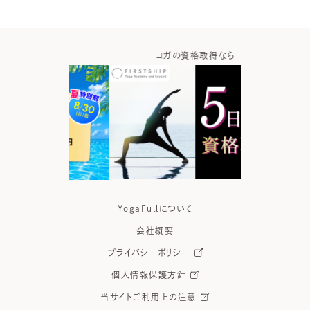
ガなら
ヨガの資格取得なら
ヨガウ
YogaFullについて
会社概要
プライバシーポリシー
個人情報保護方針
当サイトご利用上の注意