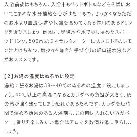
入浴前後はもちろん、入浴中もペットボトルなどをそばにお
いてこまめな水分補給を心がけたいもの。せっかくならただ
のお水より血流促進や代謝を高めてくれる作用のあるドリン
クを選びましょう。例えば、炭酸水や水で少し薄めたスポー
ツドリンク、500mlのミネラルウォーターに大さじ1杯のレモ
ン汁とはちみつ、塩少々を加えた手づくりの経口補水液など
がおススメです。
【2】お湯の温度はぬるめに設定
湯船に張るお湯は38～40℃のぬるめの温度に設定しまし
ょう。40℃以上の高温になるとカラダへの負担が大きく、疲
労感が強く残ってしまう恐れがあるためです。カラダを短時
間で温める効果のある入浴剤も、この時は入れない方がベ
ター。香りを楽しみたい場合はアロマを数滴お湯に垂らしま
しょう。