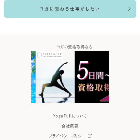
ヨガに関わる仕事がしたい
ガなら
ヨガの資格取得なら
ヨガウ
YogaFullについて
会社概要
プライバシーポリシー