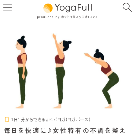
produced by ホットヨガスタジオLAVA
1日1分からできる＃ヒビヨガ(ヨガポーズ)
毎日を快適に♪女性特有の不調を整え