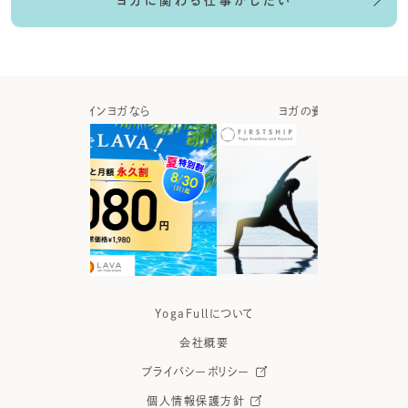
ヨガに関わる仕事がしたい
ガなら
ヨガの資格取得なら
ヨガウ
YogaFullについて
会社概要
プライバシーポリシー
個人情報保護方針