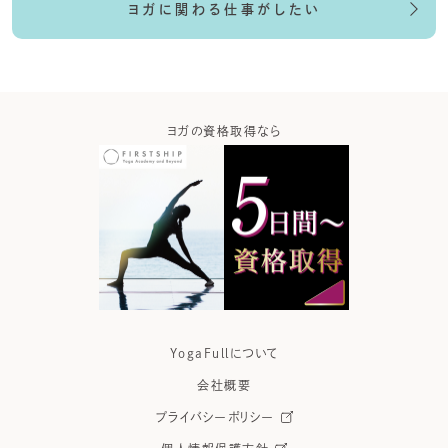
ヨガに関わる仕事がしたい
ガなら
ヨガの資格取得なら
ヨガウ
YogaFullについて
会社概要
プライバシーポリシー