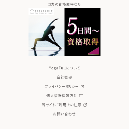
ガなら
ヨガの資格取得なら
ヨガウ
YogaFullについて
会社概要
プライバシーポリシー
個人情報保護方針
当サイトご利用上の注意
お問い合わせ