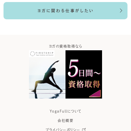
ヨガに関わる仕事がしたい
ガなら
ヨガの資格取得なら
ヨガウ
YogaFullについて
会社概要
プライバシーポリシー