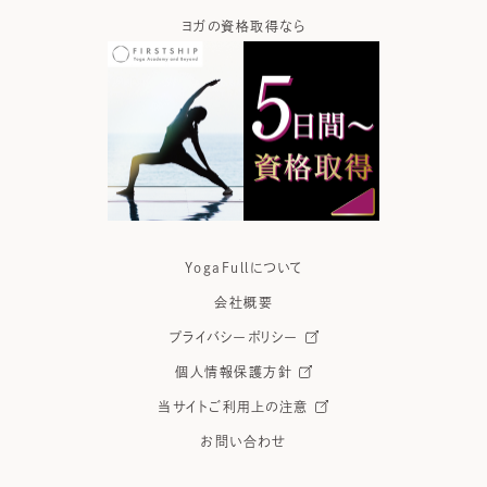
ガなら
ヨガの資格取得なら
ヨガウ
YogaFullについて
会社概要
プライバシーポリシー
個人情報保護方針
当サイトご利用上の注意
お問い合わせ