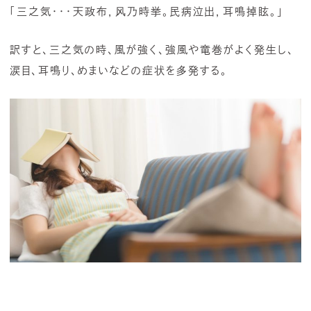
「三之気・・・天政布，风乃時挙。民病泣出，耳鳴掉眩。」
訳すと、三之気の時、風が強く、強風や竜巻がよく発生し、
涙目、耳鳴り、めまいなどの症状を多発する。