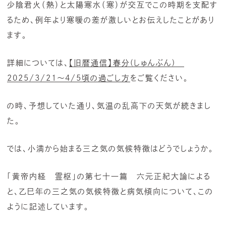
少陰君火（熱）と太陽寒水（寒）が交互でこの時期を支配す
るため、例年より寒暖の差が激しいとお伝えしたことがあり
ます。
詳細については、
【旧暦通信】春分(しゅんぶん)
2025/3/21～4/5頃の過ごし方
をご覧ください。
の時、予想していた通り、気温の乱高下の天気が続きまし
た。
では、小満から始まる三之気の気候特徴はどうでしょうか。
「黄帝内経 霊枢」の第七十一篇 六元正紀大論による
と、乙巳年の三之気の気候特徴と病気傾向について、この
ように記述しています。