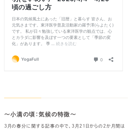
～小満の頃：気候の特徴～
3月の春分に関する記事の中で、
3
月
21
日からの
2
か月間は