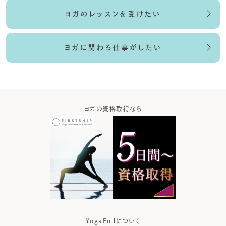
ヨガのレッスンを受けたい
ヨガに関わる仕事がしたい
ガなら
ヨガの資格取得なら
ヨガウ
YogaFullについて