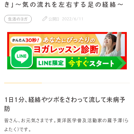
き」～気の流れを左右する足の経絡～
生活のヨガ
公開日
2022/6/11
1日1分、経絡やツボをさわって流して未病予
防
皆さん、お元気さまです。東洋医学普及活動家の羅予澤(ら
よたく)です。