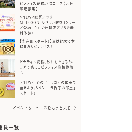
ピラティス資格取得コース【人数
限定募集】
＞NEW＜瞑想アプリ
MEISOON「やさしい瞑想」シリー
ズ登場！今すぐ最新版アプリを無
料体験！
【永久割スタート！】夏はお家で本
格ヨガ＆ピラティス！
ピラティス資格、私にもできる？カ
ラダで感じるピラティス資格体験
会
＞NEW＜ 心の凸凹、ヨガの知恵で
整えよう。SNS「ヨガ哲子の部屋」
スタート！
イベント＆ニュースをもっと見る
連載一覧