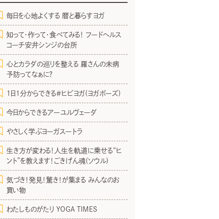
毎日を心地よくする 暦と暮らすヨガ
知って・作って・食べてみる！ フードヘルス
コーチ安井シンジの台所
心とカラダの巡りを整える 羅さんの未病
予防ってなぁに？
1日1分からできる＃ヒビヨガ(ヨガポーズ)
今日からできるアーユルヴェーダ
やさしく学ぶヨーガスートラ
生き方が変わる！人生を軌道に乗せる“ヒ
ント”を教えます！ごきげん魂(ソウル)
気づき！発見！驚き！が集まる みんなのお
買い物
わたしものがたり YOGA TIMES