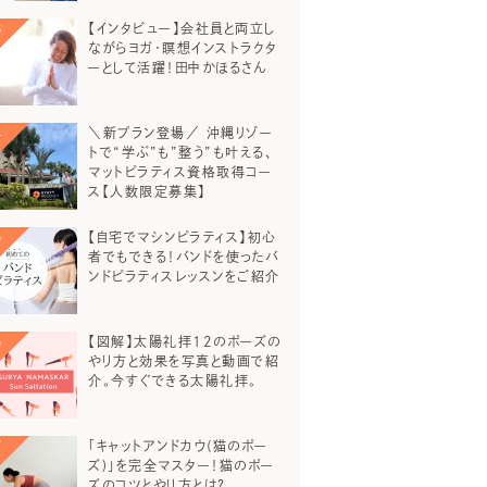
【インタビュー】会社員と両立し
ながらヨガ・瞑想インストラクタ
ーとして活躍！田中かほるさん
＼新プラン登場／ 沖縄リゾー
トで“学ぶ”も”整う”も叶える、
マットピラティス資格取得コー
ス【人数限定募集】
【自宅でマシンピラティス】初心
者でもできる！バンドを使ったバ
ンドピラティスレッスンをご紹介
【図解】太陽礼拝12のポーズの
やり方と効果を写真と動画で紹
介。今すぐできる太陽礼拝。
「キャットアンドカウ(猫のポー
ズ)」を完全マスター！猫のポー
ズのコツとやり方とは？