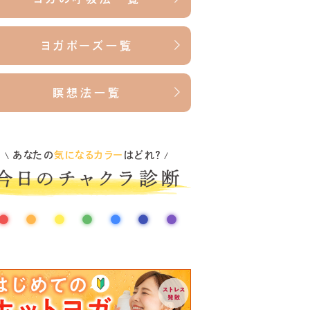
ヨガポーズ一覧
瞑想法一覧
あなたの
気になるカラー
はどれ？
\
/
●
●
●
●
●
●
●