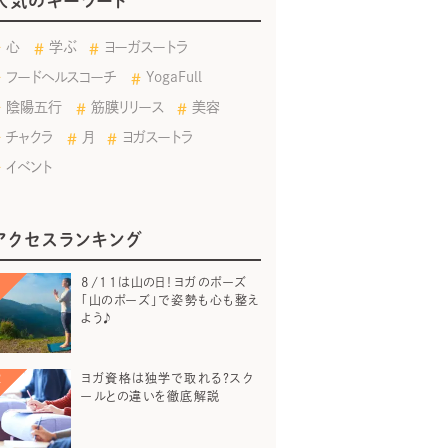
人気のキーワード
心
学ぶ
ヨーガスートラ
フードヘルスコーチ
YogaFull
陰陽五行
筋膜リリース
美容
チャクラ
月
ヨガスートラ
イベント
アクセスランキング
8/11は山の日！ヨガのポーズ
「山のポーズ」で姿勢も心も整え
よう♪
ヨガ資格は独学で取れる？スク
ールとの違いを徹底解説