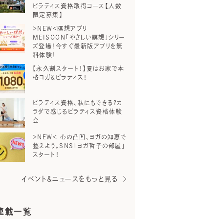
ピラティス資格取得コース【人数
限定募集】
＞NEW＜瞑想アプリ
MEISOON「やさしい瞑想」シリー
ズ登場！今すぐ最新版アプリを無
料体験！
【永久割スタート！】夏はお家で本
格ヨガ＆ピラティス！
ピラティス資格、私にもできる？カ
ラダで感じるピラティス資格体験
会
＞NEW＜ 心の凸凹、ヨガの知恵で
整えよう。SNS「ヨガ哲子の部屋」
スタート！
イベント＆ニュースをもっと見る
連載一覧