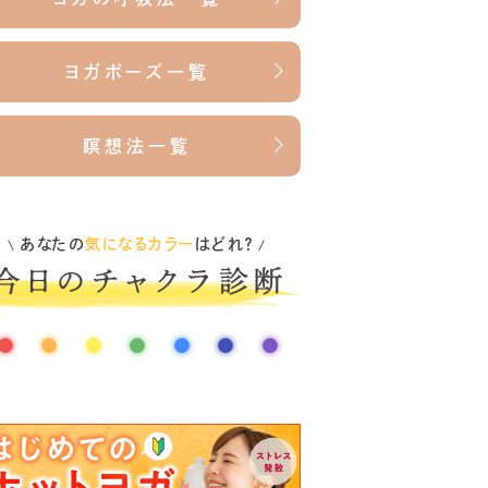
ヨガポーズ一覧
瞑想法一覧
あなたの
気になるカラー
はどれ？
\
/
●
●
●
●
●
●
●