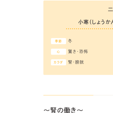
小寒（しょうか
冬
季節
驚き・恐怖
心
腎・膀胱
カラダ
～腎の働き～