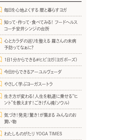
毎日を心地よくする 暦と暮らすヨガ
知って・作って・食べてみる！ フードヘルス
コーチ安井シンジの台所
心とカラダの巡りを整える 羅さんの未病
予防ってなぁに？
1日1分からできる＃ヒビヨガ(ヨガポーズ)
今日からできるアーユルヴェーダ
やさしく学ぶヨーガスートラ
生き方が変わる！人生を軌道に乗せる“ヒ
ント”を教えます！ごきげん魂(ソウル)
気づき！発見！驚き！が集まる みんなのお
買い物
わたしものがたり YOGA TIMES