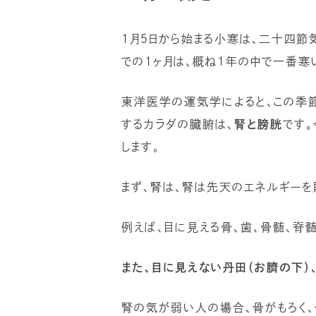
1月5日から始まる小寒は、二十四節
での1ヶ月は、概ね1年の中で一番寒
東洋医学の運気学によると、この季
するカラダの臓腑は、
腎と膀胱
です
します。
まず、腎は、腎は先天のエネルギーを
例えば、目に見える骨、歯、骨髄、脊髄
また、目に見えない丹田（お臍の下）
腎の気が弱い人の場合、骨がもろく、