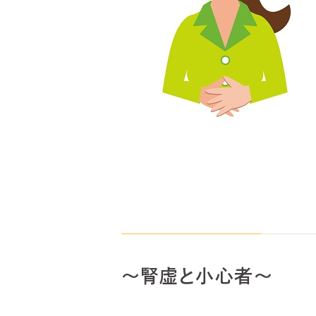
～腎虚と小心者～