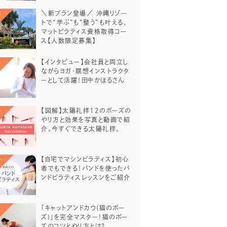
＼新プラン登場／ 沖縄リゾー
トで“学ぶ”も”整う”も叶える、
マットピラティス資格取得コー
ス【人数限定募集】
【インタビュー】会社員と両立し
ながらヨガ・瞑想インストラクタ
ーとして活躍！田中かほるさん
【図解】太陽礼拝12のポーズの
やり方と効果を写真と動画で紹
介。今すぐできる太陽礼拝。
【自宅でマシンピラティス】初心
者でもできる！バンドを使ったバ
ンドピラティスレッスンをご紹介
「キャットアンドカウ(猫のポー
ズ)」を完全マスター！猫のポー
ズのコツとやり方とは？