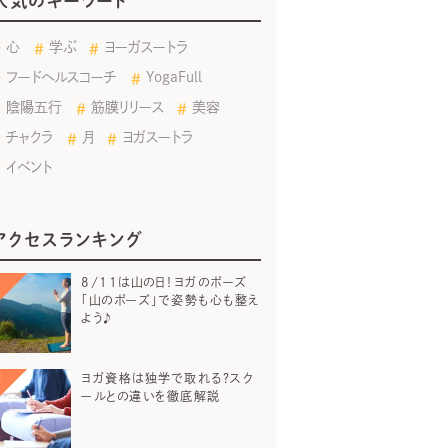
人気のキーワード
心
学ぶ
ヨーガスートラ
フードヘルスコーチ
YogaFull
陰陽五行
筋膜リリース
美容
チャクラ
月
ヨガスートラ
イベント
アクセスランキング
8/11は山の日！ヨガのポーズ
「山のポーズ」で姿勢も心も整え
よう♪
ヨガ資格は独学で取れる？スク
ールとの違いを徹底解説