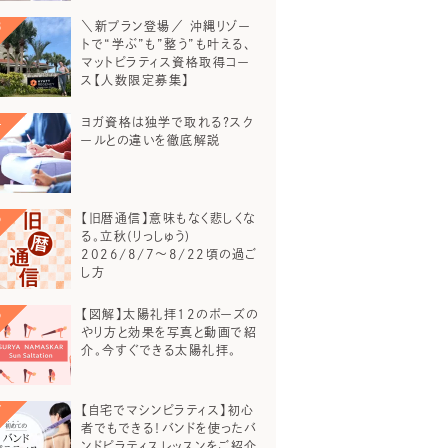
＼新プラン登場／ 沖縄リゾー
トで“学ぶ”も”整う”も叶える、
マットピラティス資格取得コー
ス【人数限定募集】
ヨガ資格は独学で取れる？スク
ールとの違いを徹底解説
【旧暦通信】意味もなく悲しくな
る。立秋(りっしゅう)
2026/8/7～8/22頃の過ご
し方
【図解】太陽礼拝12のポーズの
やり方と効果を写真と動画で紹
介。今すぐできる太陽礼拝。
【自宅でマシンピラティス】初心
者でもできる！バンドを使ったバ
ンドピラティスレッスンをご紹介