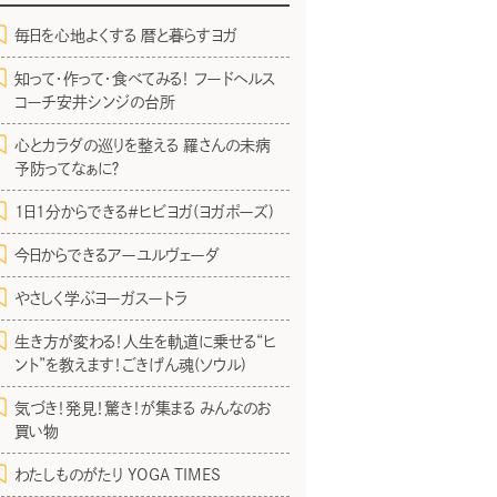
毎日を心地よくする 暦と暮らすヨガ
知って・作って・食べてみる！ フードヘルス
コーチ安井シンジの台所
心とカラダの巡りを整える 羅さんの未病
予防ってなぁに？
1日1分からできる＃ヒビヨガ(ヨガポーズ)
今日からできるアーユルヴェーダ
やさしく学ぶヨーガスートラ
生き方が変わる！人生を軌道に乗せる“ヒ
ント”を教えます！ごきげん魂(ソウル)
気づき！発見！驚き！が集まる みんなのお
買い物
わたしものがたり YOGA TIMES