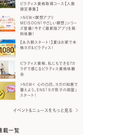
ピラティス資格取得コース【人数
限定募集】
＞NEW＜瞑想アプリ
MEISOON「やさしい瞑想」シリー
ズ登場！今すぐ最新版アプリを無
料体験！
【永久割スタート！】夏はお家で本
格ヨガ＆ピラティス！
ピラティス資格、私にもできる？カ
ラダで感じるピラティス資格体験
会
＞NEW＜ 心の凸凹、ヨガの知恵で
整えよう。SNS「ヨガ哲子の部屋」
スタート！
イベント＆ニュースをもっと見る
連載一覧