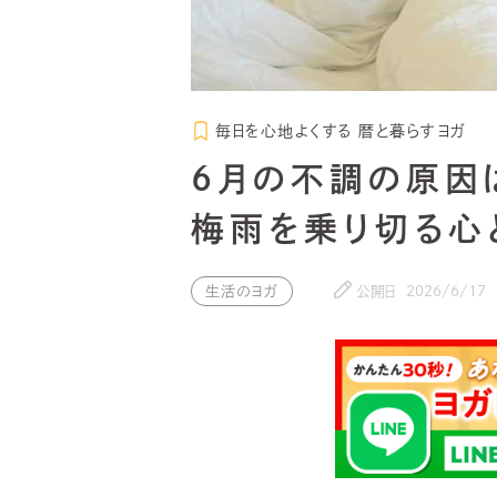
毎日を心地よくする 暦と暮らすヨガ
6月の不調の原因は
梅雨を乗り切る心
生活のヨガ
公開日
2026/6/17