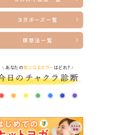
ヨガポーズ一覧
瞑想法一覧
あなたの
気になるカラー
はどれ？
\
/
●
●
●
●
●
●
●