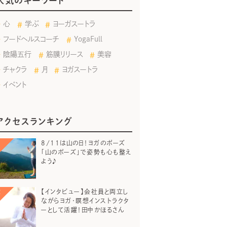
人気のキーワード
心
学ぶ
ヨーガスートラ
フードヘルスコーチ
YogaFull
陰陽五行
筋膜リリース
美容
チャクラ
月
ヨガスートラ
イベント
アクセスランキング
8/11は山の日！ヨガのポーズ
「山のポーズ」で姿勢も心も整え
よう♪
【インタビュー】会社員と両立し
ながらヨガ・瞑想インストラクタ
ーとして活躍！田中かほるさん