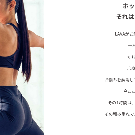
ホッ
それは
LAVAが
一
か
心
お悩みを解消し
今こ
その1時間は
その積み重ねで