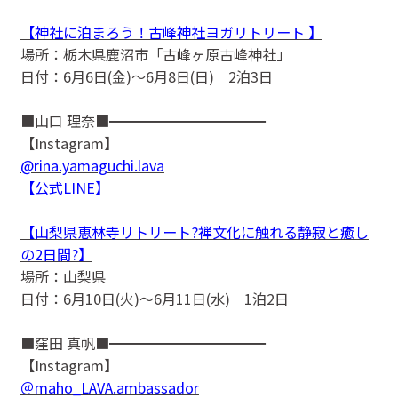
【神社に泊まろう！古峰神社ヨガリトリート 】
場所：栃木県鹿沼市「古峰ヶ原古峰神社」
日付：6月6日(金)〜6月8日(日) 2泊3日
■山口 理奈■━━━━━━━━━━━
【Instagram】
@rina.yamaguchi.lava
【公式LINE】
【山梨県恵林寺リトリート?禅文化に触れる静寂と癒し
の2日間?】
場所：山梨県
日付：6月10日(火)〜6月11日(水) 1泊2日
■窪田 真帆■━━━━━━━━━━━
【Instagram】
＠maho_LAVA.ambassador