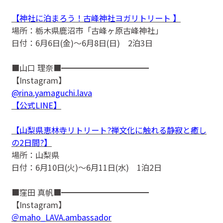
【神社に泊まろう！古峰神社ヨガリトリート 】
場所：栃木県鹿沼市「古峰ヶ原古峰神社」
日付：6月6日(金)〜6月8日(日) 2泊3日
■山口 理奈■━━━━━━━━━━━
【Instagram】
@rina.yamaguchi.lava
【公式LINE】
【山梨県恵林寺リトリート?禅文化に触れる静寂と癒し
の2日間?】
場所：山梨県
日付：6月10日(火)〜6月11日(水) 1泊2日
■窪田 真帆■━━━━━━━━━━━
【Instagram】
＠maho_LAVA.ambassador